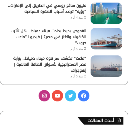
مليون سائح روسي في الطريق إلى الإمارات..
“رؤية” ترصد أسباب الطفرة السياحية
منذ 4 أيام
الغموض يحيط بحادث ميناء دمياط.. هل تأثرت
الكهرباء والغاز في مصر؟ | فيديو لـ”ماعت
جروب”
منذ 5 أيام
“ماعت” تكشف سر قوة ميناء دمياط.. بوابة
مصر الاستراتيجية لأسواق الطاقة العالمية |
إنفوجراف
منذ 5 أيام
ف
ت
ي
ا
ي
و
و
ن
س
ي
ت
س
أحدث المقالات