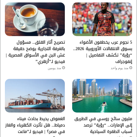
ب
ت
ي
ت
و
ر
و
ق
ك
ب
ر
ا
5 نجوم عرب يخطفون الأضواء
تصريح أثار القلق.. مسؤول
بسوق الانتقالات الأوروبية 2026..
بالغرفة التجارية يوضح حقيقة
م
“رؤية” تكشف التفاصيل |
غش البن في الأسواق المصرية |
إنفوجراف
فيديو لـ”أزهري”
منذ يوم واحد
منذ يومين
مليون سائح روسي في الطريق
الغموض يحيط بحادث ميناء
إلى الإمارات.. “رؤية” ترصد
دمياط.. هل تأثرت الكهرباء والغاز
أسباب الطفرة السياحية
في مصر؟ | فيديو لـ”ماعت