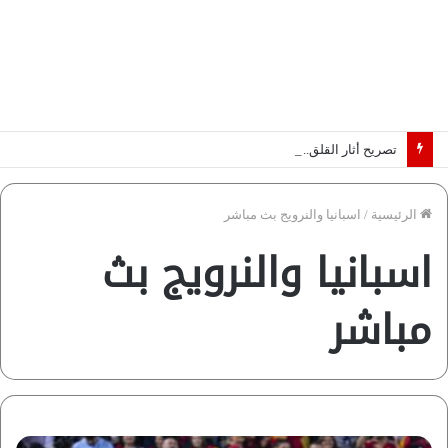
تصريح أثار القلق.. مسؤول بالغرفة التجارية يوضح حقيقة غش البن في الأسواق المصرية | فيديو لـ”أزهري”
الرئيسية
/
اسبانيا والنرويج بث مباشر
اسبانيا والنرويج بث
مباشر