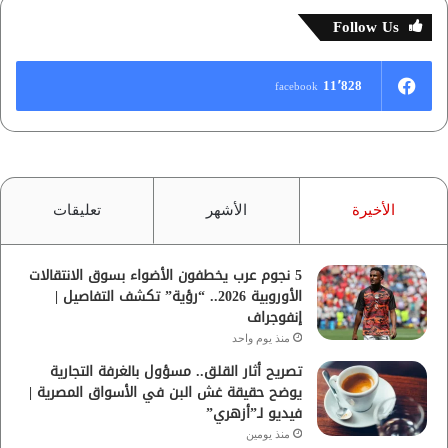
Follow Us
11٬828
facebook
الأخيرة
الأشهر
تعليقات
5 نجوم عرب يخطفون الأضواء بسوق الانتقالات
الأوروبية 2026.. “رؤية” تكشف التفاصيل |
إنفوجراف
منذ يوم واحد
تصريح أثار القلق.. مسؤول بالغرفة التجارية
يوضح حقيقة غش البن في الأسواق المصرية |
فيديو لـ”أزهري”
منذ يومين