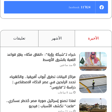
11٬824
facebook
الأخيرة
الأشهر
تعليقات
خبراء لـ”شبكة رؤية”: «اتفاق مكة» يغيّر قواعد
اللعبة بالشرق الأوسط
منذ ساعتين
مراكز البيانات تطرق أبواب أفريقيا.. والكهرباء
تحدد الرابحين في عصر الذكاء الاصطناعي |
دراسة لـ”فاروس”
منذ 8 ساعات
لماذا تصنع إسرائيل صورة مصر كخطر عسكري..
“ماعت” تكشف الأسباب | فيديو
منذ 21 ساعة