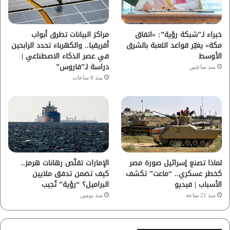
ك
ب
ر
ا
خبراء لـ”شبكة رؤية”: «اتفاق
مراكز البيانات تطرق أبواب
مكة» يغيّر قواعد اللعبة بالشرق
أفريقيا.. والكهرباء تحدد الرابحين
م
الأوسط
في عصر الذكاء الاصطناعي |
دراسة لـ”فاروس”
منذ ساعتين
منذ 8 ساعات
لماذا تصنع إسرائيل صورة مصر
الإمارات تقلّص رهانات هرمز..
كخطر عسكري.. “ماعت” تكشف
كيف تضمن تدفق ملايين
الأسباب | فيديو
البراميل؟ “رؤية” تُجيب
منذ 21 ساعة
منذ يومين