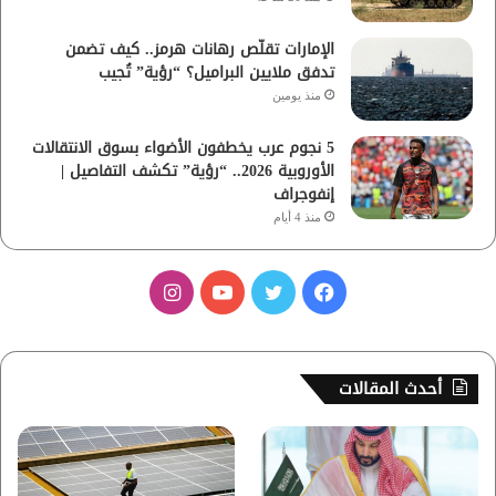
الإمارات تقلّص رهانات هرمز.. كيف تضمن
تدفق ملايين البراميل؟ “رؤية” تُجيب
منذ يومين
5 نجوم عرب يخطفون الأضواء بسوق الانتقالات
الأوروبية 2026.. “رؤية” تكشف التفاصيل |
إنفوجراف
منذ 4 أيام
ف
ت
ي
ا
ي
و
و
ن
س
ي
ت
س
أحدث المقالات
ب
ت
ي
ت
و
ر
و
ق