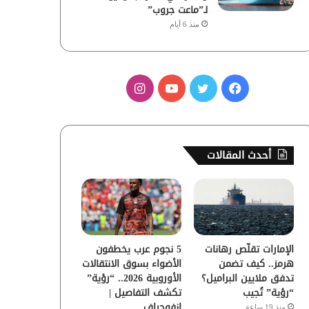
لـ”ماعت جروب”
منذ 6 أيام
ف
ت
ي
ا
ي
و
و
ن
س
ي
ت
س
أحدث المقالات
ب
ت
ي
ت
و
ر
و
ق
ك
ب
ر
الإمارات تقلّص رهانات
5 نجوم عرب يخطفون
ا
هرمز.. كيف تضمن
الأضواء بسوق الانتقالات
تدفق ملايين البراميل؟
الأوروبية 2026.. “رؤية”
م
“رؤية” تُجيب
تكشف التفاصيل |
إنفوجراف
منذ 19 ساعة