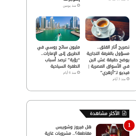
منذ يومين
تصريح أثار القلق..
مليون سائح روسي في
مسؤول بالغرفة التجارية
الطريق إلى الإمارات..
يوضح حقيقة غش البن
“رؤية” ترصد أسباب
في الأسواق المصرية |
الطفرة السياحية
فيديو لـ”أزهري”
منذ 6 أيام
منذ 3 أيام
الأكثر مشاهدة
هل فيروز وشويبس
مقاطعة؟.. مشروبات غازية