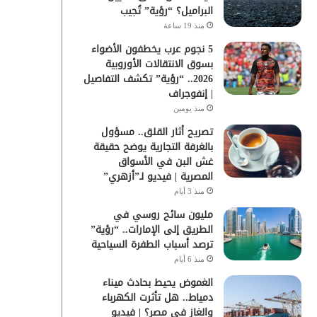
البراميل؟ “رؤية” تُجيب
منذ 19 ساعة
5 نجوم عرب يخطفون الأضواء
بسوق الانتقالات الأوروبية
2026.. “رؤية” تكشف التفاصيل
| إنفوجراف
منذ يومين
تصريح أثار القلق.. مسؤول
بالغرفة التجارية يوضح حقيقة
غش البن في الأسواق
المصرية | فيديو لـ”أزهري”
منذ 3 أيام
مليون سائح روسي في
الطريق إلى الإمارات.. “رؤية”
ترصد أسباب الطفرة السياحية
منذ 6 أيام
الغموض يحيط بحادث ميناء
دمياط.. هل تأثرت الكهرباء
والغاز في مصر؟ | فيديو