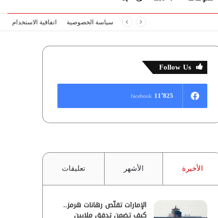
سياسة الخصوصية
اتفاقية الاستخدام
المظلم
عن
Follow Us
11٬825
facebook
الأخيرة
الأشهر
تعليقات
الإمارات تقلّص رهانات هرمز..
كيف تضمن تدفق ملايين