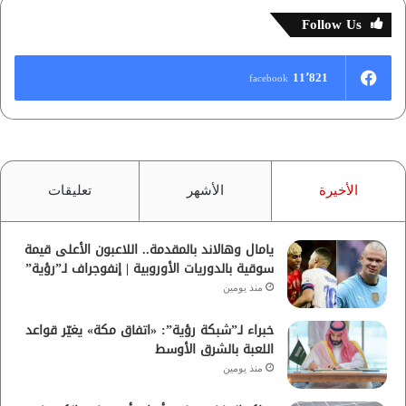
Follow Us
11٬821
facebook
الأخيرة
الأشهر
تعليقات
يامال وهالاند بالمقدمة.. اللاعبون الأعلى قيمة
سوقية بالدوريات الأوروبية | إنفوجراف لـ”رؤية”
منذ يومين
خبراء لـ”شبكة رؤية”: «اتفاق مكة» يغيّر قواعد
اللعبة بالشرق الأوسط
منذ يومين