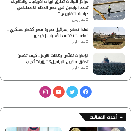
مراكز البيانات تطرق أبواب أفريقيا.. والكهرباء
تحدد الرابحين في عصر الذكاء الاصطناعي |
دراسة لـ”فاروس”
منذ يومين
لماذا تصنع إسرائيل صورة مصر كخطر عسكري..
“ماعت” تكشف الأسباب | فيديو
منذ 3 أيام
الإمارات تقلّص رهانات هرمز.. كيف تضمن
تدفق ملايين البراميل؟ “رؤية” تُجيب
منذ 4 أيام
ف
ت
ي
ا
ي
و
و
ن
س
ي
ت
س
أحدث المقالات
ب
ت
ي
ت