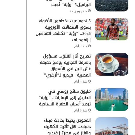
البراميل؟ “رؤية” تُجيب
منذ يوم واحد
5 نجوم عرب يخطفون الأضواء
بسوق الانتقالات الأوروبية
2026.. “رؤية” تكشف التفاصيل
| إنفوجراف
منذ 3 أيام
تصريح أثار القلق.. مسؤول
بالغرفة التجارية يوضح حقيقة
غش البن في الأسواق
المصرية | فيديو لـ”أزهري”
منذ 4 أيام
مليون سائح روسي في
الطريق إلى الإمارات.. “رؤية”
ترصد أسباب الطفرة السياحية
منذ 6 أيام
الغموض يحيط بحادث ميناء
دمياط.. هل تأثرت الكهرباء
والغاز في مصر؟ | فيديو