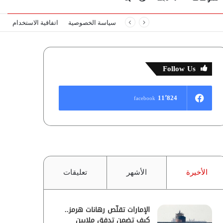
سياسة الخصوصية
اتفاقية الاستخدام
المظلم
عن
Follow Us
11٬824
facebook
الأخيرة
الأشهر
تعليقات
الإمارات تقلّص رهانات هرمز..
كيف تضمن تدفق ملايين