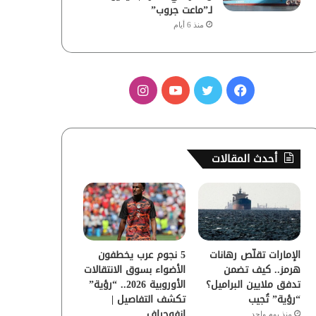
لـ”ماعت جروب”
منذ 6 أيام
ف
ت
ي
ا
ي
و
و
ن
س
ي
ت
س
أحدث المقالات
ب
ت
ي
ت
و
ر
و
ق
ك
ب
ر
الإمارات تقلّص رهانات
5 نجوم عرب يخطفون
ا
هرمز.. كيف تضمن
الأضواء بسوق الانتقالات
تدفق ملايين البراميل؟
الأوروبية 2026.. “رؤية”
م
“رؤية” تُجيب
تكشف التفاصيل |
إنفوجراف
منذ يوم واحد