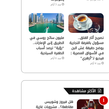
منذ 3 أيام
تصريح أثار القلق..
مليون سائح روسي في
مسؤول بالغرفة التجارية
الطريق إلى الإمارات..
يوضح حقيقة غش البن
“رؤية” ترصد أسباب
في الأسواق المصرية |
الطفرة السياحية
فيديو لـ”أزهري”
منذ 6 أيام
منذ 4 أيام
الأكثر مشاهدة
هل فيروز وشويبس
مقاطعة؟.. مشروبات غازية