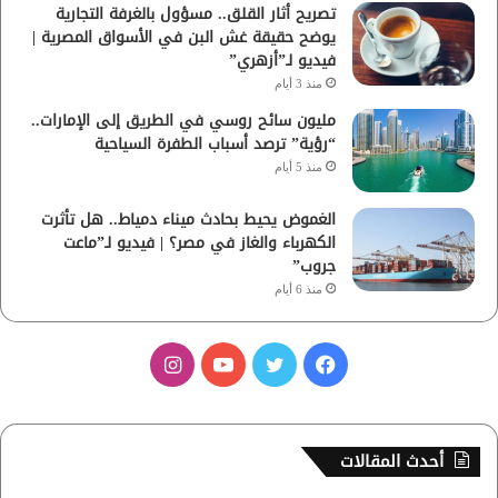
تصريح أثار القلق.. مسؤول بالغرفة التجارية
يوضح حقيقة غش البن في الأسواق المصرية |
فيديو لـ”أزهري”
منذ 3 أيام
مليون سائح روسي في الطريق إلى الإمارات..
“رؤية” ترصد أسباب الطفرة السياحية
منذ 5 أيام
الغموض يحيط بحادث ميناء دمياط.. هل تأثرت
الكهرباء والغاز في مصر؟ | فيديو لـ”ماعت
جروب”
منذ 6 أيام
ف
ت
ي
ا
ي
و
و
ن
س
ي
ت
س
أحدث المقالات
ب
ت
ي
ت