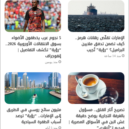
و
ر
و
ق
ك
ب
ر
ا
الإمارات تقلّص رهانات هرمز..
5 نجوم عرب يخطفون الأضواء
كيف تضمن تدفق ملايين
بسوق الانتقالات الأوروبية 2026..
م
البراميل؟ “رؤية” تُجيب
“رؤية” تكشف التفاصيل |
إنفوجراف
منذ 14 ساعة
منذ يومين
تصريح أثار القلق.. مسؤول
مليون سائح روسي في الطريق
بالغرفة التجارية يوضح حقيقة
إلى الإمارات.. “رؤية” ترصد
غش البن في الأسواق المصرية |
أسباب الطفرة السياحية
فيديو لـ”أزهري”
منذ 5 أيام