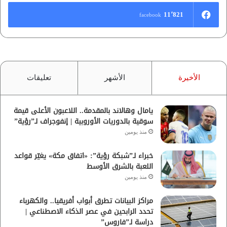
11٬821
facebook
الأخيرة
الأشهر
تعليقات
يامال وهالاند بالمقدمة.. اللاعبون الأعلى قيمة
سوقية بالدوريات الأوروبية | إنفوجراف لـ”رؤية”
منذ يومين
خبراء لـ”شبكة رؤية”: «اتفاق مكة» يغيّر قواعد
اللعبة بالشرق الأوسط
منذ يومين
مراكز البيانات تطرق أبواب أفريقيا.. والكهرباء
تحدد الرابحين في عصر الذكاء الاصطناعي |
دراسة لـ”فاروس”