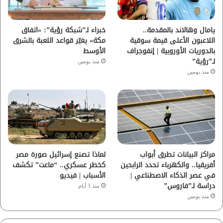
ك
ب
ر
ا
يامال وهالاند بالمقدمة..
خبراء لـ”شبكة رؤية”: «اتفاق
اللاعبون الأعلى قيمة سوقية
مكة» يغيّر قواعد اللعبة بالشرق
م
بالدوريات الأوروبية | إنفوجراف
الأوسط
لـ”رؤية”
منذ يومين
منذ يومين
مراكز البيانات تطرق أبواب
لماذا تصنع إسرائيل صورة مصر
أفريقيا.. والكهرباء تحدد الرابحين
كخطر عسكري.. “ماعت” تكشف
في عصر الذكاء الاصطناعي |
الأسباب | فيديو
دراسة لـ”فاروس”
منذ 3 أيام
منذ يومين