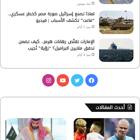
منذ يومين
لماذا تصنع إسرائيل صورة مصر كخطر عسكري..
“ماعت” تكشف الأسباب | فيديو
منذ 3 أيام
الإمارات تقلّص رهانات هرمز.. كيف تضمن
تدفق ملايين البراميل؟ “رؤية” تُجيب
منذ 4 أيام
ف
ت
ي
ا
ي
و
و
ن
س
ي
ت
س
أحدث المقالات
ب
ت
ي
ت
و
ر
و
ق