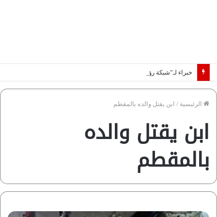
خبراء لـ”شبكة رؤية”: «اتفاق مكة» يغيّر قواعد اللعبة بالشرق الأوسط
الرئيسية
/
ابن يقتل والده بالمقطم
ابن يقتل والده
بالمقطم