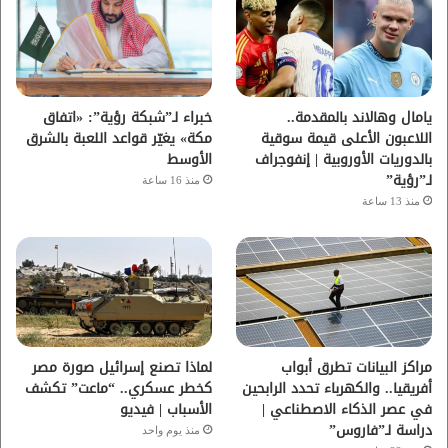
و
ر
و
ق
ك
ب
ر
ا
يامال وهالاند بالمقدمة..
خبراء لـ”شبكة رؤية”: «اتفاق
اللاعبون الأعلى قيمة سوقية
مكة» يغيّر قواعد اللعبة بالشرق
م
بالدوريات الأوروبية | إنفوجراف
الأوسط
لـ”رؤية”
منذ 16 ساعة
منذ 13 ساعة
مراكز البيانات تطرق أبواب
لماذا تصنع إسرائيل صورة مصر
أفريقيا.. والكهرباء تحدد الرابحين
كخطر عسكري.. “ماعت” تكشف
في عصر الذكاء الاصطناعي |
الأسباب | فيديو
دراسة لـ”فاروس”
منذ يوم واحد