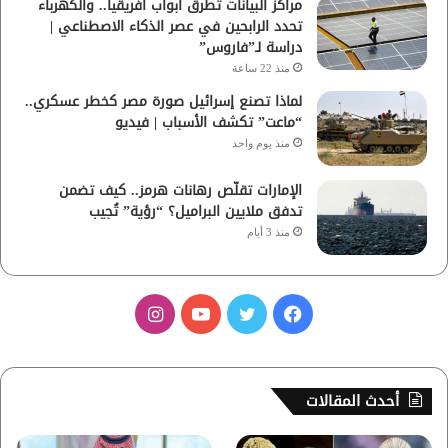
مراكز البيانات تطرق أبواب أفريقيا.. والكهرباء
تحدد الرابحين في عصر الذكاء الاصطناعي |
دراسة لـ”فاروس”
منذ 22 ساعة
لماذا تصنع إسرائيل صورة مصر كخطر عسكري..
“ماعت” تكشف الأسباب | فيديو
منذ يوم واحد
الإمارات تقلّص رهانات هرمز.. كيف تضمن
تدفق ملايين البراميل؟ “رؤية” تُجيب
منذ 3 أيام
ف
ت
ي
ا
ي
و
و
ن
س
ي
ت
س
أحدث المقالات
ب
ت
ي
ت