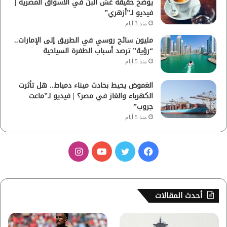
يوضح حقيقة غش البن في الأسواق المصرية |
فيديو لـ”أزهري”
منذ 3 أيام
مليون سائح روسي في الطريق إلى الإمارات..
“رؤية” ترصد أسباب الطفرة السياحية
منذ 5 أيام
الغموض يحيط بحادث ميناء دمياط.. هل تأثرت
الكهرباء والغاز في مصر؟ | فيديو لـ”ماعت
جروب”
منذ 5 أيام
ف
ت
ي
ا
ي
و
و
ن
س
ي
ت
س
أحدث المقالات
ب
ت
ي
ت