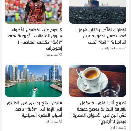
و
ر
و
ق
ك
ب
ر
ا
الإمارات تقلّص رهانات هرمز..
5 نجوم عرب يخطفون الأضواء
كيف تضمن تدفق ملايين
بسوق الانتقالات الأوروبية 2026..
م
البراميل؟ “رؤية” تُجيب
“رؤية” تكشف التفاصيل |
إنفوجراف
منذ ساعة واحدة
منذ يومين
تصريح أثار القلق.. مسؤول
مليون سائح روسي في الطريق
بالغرفة التجارية يوضح حقيقة
إلى الإمارات.. “رؤية” ترصد
غش البن في الأسواق المصرية |
أسباب الطفرة السياحية
فيديو لـ”أزهري”
منذ 5 أيام
منذ 3 أيام