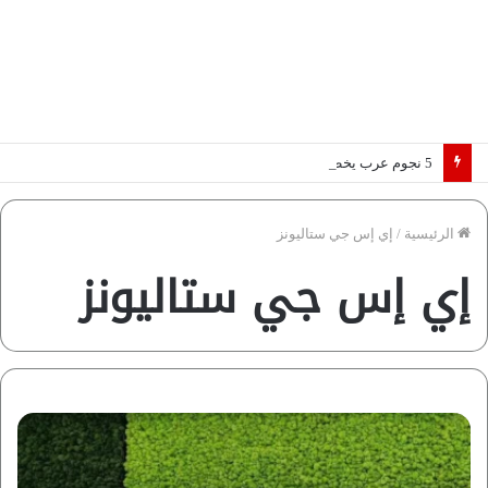
5 نجوم عرب يخطفون الأضواء بسوق الانتقالات الأوروبية 2026.. “رؤية” تكشف التفاصيل | إنفوجراف
الرئيسية
/
إي إس جي ستاليونز
إي إس جي ستاليونز