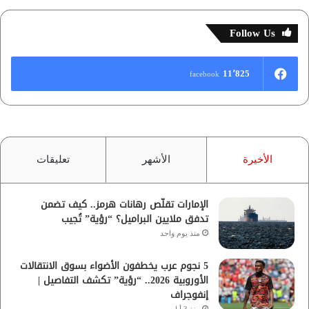
Follow Us
11٬825
facebook
الأخيرة
الأشهر
تعليقات
الإمارات تقلّص رهانات هرمز.. كيف تضمن
تدفق ملايين البراميل؟ “رؤية” تُجيب
منذ يوم واحد
5 نجوم عرب يخطفون الأضواء بسوق الانتقالات
الأوروبية 2026.. “رؤية” تكشف التفاصيل |
إنفوجراف
منذ 3 أيام