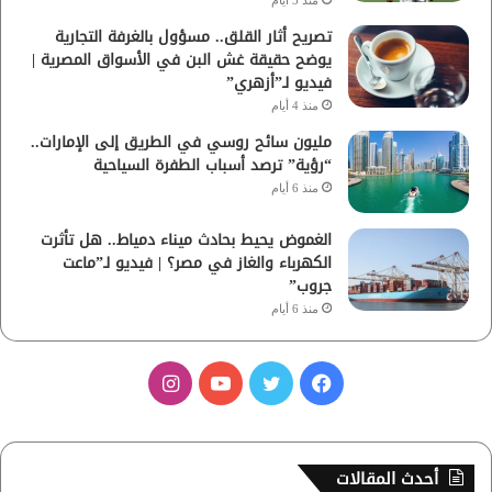
تصريح أثار القلق.. مسؤول بالغرفة التجارية
يوضح حقيقة غش البن في الأسواق المصرية |
فيديو لـ”أزهري”
منذ 4 أيام
مليون سائح روسي في الطريق إلى الإمارات..
“رؤية” ترصد أسباب الطفرة السياحية
منذ 6 أيام
الغموض يحيط بحادث ميناء دمياط.. هل تأثرت
الكهرباء والغاز في مصر؟ | فيديو لـ”ماعت
جروب”
منذ 6 أيام
ف
ت
ي
ا
ي
و
و
ن
س
ي
ت
س
أحدث المقالات