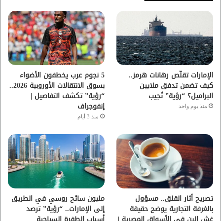
ب
ت
ي
ت
و
ر
و
ق
ك
ب
ر
ا
الإمارات تقلّص رهانات هرمز..
5 نجوم عرب يخطفون الأضواء
كيف تضمن تدفق ملايين
بسوق الانتقالات الأوروبية 2026..
م
البراميل؟ “رؤية” تُجيب
“رؤية” تكشف التفاصيل |
إنفوجراف
منذ يوم واحد
منذ 3 أيام
تصريح أثار القلق.. مسؤول
مليون سائح روسي في الطريق
بالغرفة التجارية يوضح حقيقة
إلى الإمارات.. “رؤية” ترصد
غش البن في الأسواق المصرية |
أسباب الطفرة السياحية