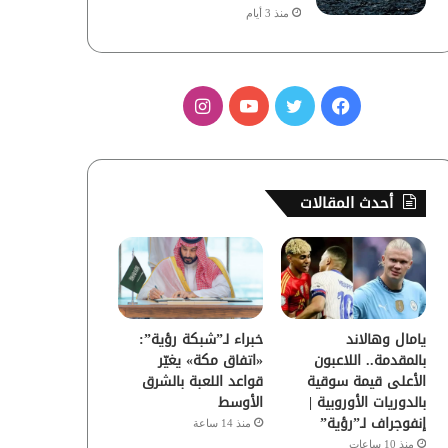
منذ 3 أيام
ف
ت
ي
ا
ي
و
و
ن
س
ي
ت
س
أحدث المقالات
ب
ت
ي
ت
و
ر
و
ق
ك
ب
ر
يامال وهالاند
خبراء لـ”شبكة رؤية”:
ا
بالمقدمة.. اللاعبون
«اتفاق مكة» يغيّر
الأعلى قيمة سوقية
قواعد اللعبة بالشرق
م
بالدوريات الأوروبية |
الأوسط
إنفوجراف لـ”رؤية”
منذ 14 ساعة
منذ 10 ساعات