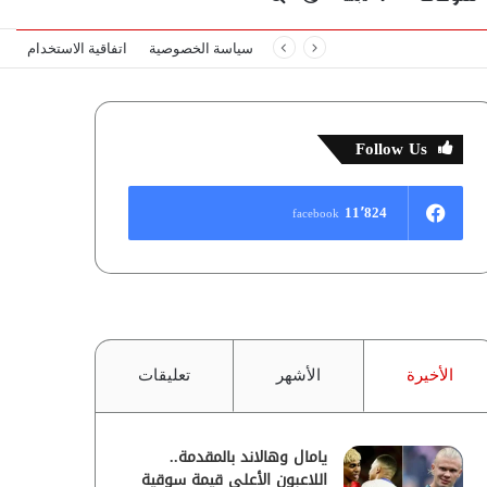
سياسة الخصوصية
اتفاقية الاستخدام
المظلم
عن
Follow Us
11٬824
facebook
الأخيرة
الأشهر
تعليقات
يامال وهالاند بالمقدمة..
اللاعبون الأعلى قيمة سوقية