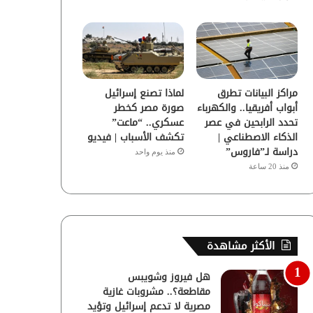
مراكز البيانات تطرق
لماذا تصنع إسرائيل
أبواب أفريقيا.. والكهرباء
صورة مصر كخطر
تحدد الرابحين في عصر
عسكري.. “ماعت”
الذكاء الاصطناعي |
تكشف الأسباب | فيديو
دراسة لـ”فاروس”
منذ يوم واحد
منذ 20 ساعة
الأكثر مشاهدة
هل فيروز وشويبس
مقاطعة؟.. مشروبات غازية
مصرية لا تدعم إسرائيل وتؤيد