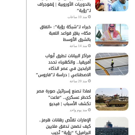
بالدوريات الأوروبية | إنفوجراف
لـ”رؤية”
منذ 10 ساعات
خبراء لـ”شبكة رؤية”: «اتفاق
مكة» يغيّر قواعد اللعبة
بالشرق الأوسط
منذ 14 ساعة
مراكز البيانات تطرق أبواب
أفريقيا.. والكهرباء تحدد
الرابحين في عصر الذكاء
الاصطناعي | دراسة لـ”فاروس”
منذ 20 ساعة
لماذا تصنع إسرائيل صورة مصر
كخطر عسكري.. “ماعت”
تكشف الأسباب | فيديو
منذ يوم واحد
الإمارات تقلّص رهانات هرمز..
كيف تضمن تدفق ملايين
البراميل؟ “رؤية” تُجيب