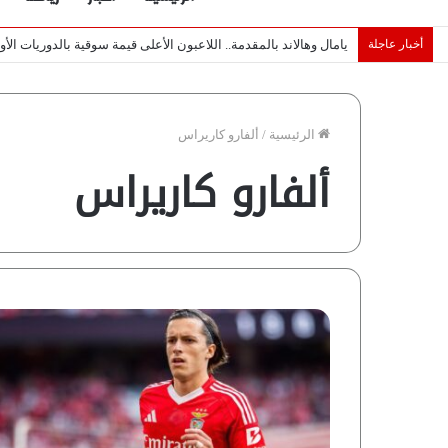
أخبار عاجلة
خبراء لـ”شبكة رؤية”: «اتفاق مكة» يغيّر قواعد اللعبة بالشرق الأوس
الرئيسية
/
ألفارو كاريراس
ألفارو كاريراس