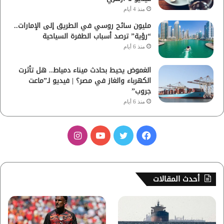
منذ 4 أيام
مليون سائح روسي في الطريق إلى الإمارات..
“رؤية” ترصد أسباب الطفرة السياحية
منذ 6 أيام
الغموض يحيط بحادث ميناء دمياط.. هل تأثرت
الكهرباء والغاز في مصر؟ | فيديو لـ”ماعت
جروب”
منذ 6 أيام
ف
ت
ي
ا
ي
و
و
ن
س
ي
ت
س
أحدث المقالات
ب
ت
ي
ت
و
ر
و
ق