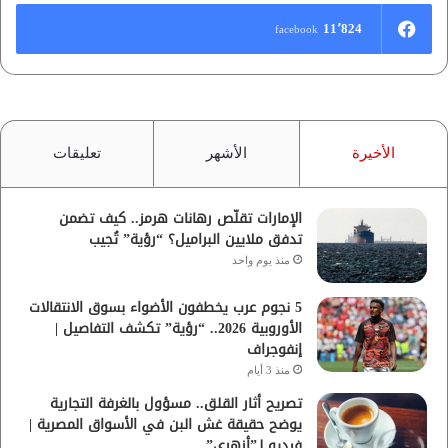
11٬824
facebook
الأخيرة
الأشهر
تعليقات
الإمارات تقلّص رهانات هرمز.. كيف تضمن
تدفق ملايين البراميل؟ “رؤية” تُجيب
منذ يوم واحد
5 نجوم عرب يخطفون الأضواء بسوق الانتقالات
الأوروبية 2026.. “رؤية” تكشف التفاصيل |
إنفوجراف
منذ 3 أيام
تصريح أثار القلق.. مسؤول بالغرفة التجارية
يوضح حقيقة غش البن في الأسواق المصرية |
فيديو لـ”أزهري”