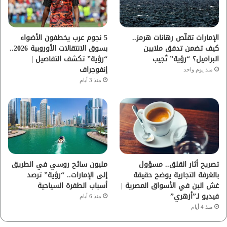
ك
ب
ر
ا
الإمارات تقلّص رهانات هرمز..
5 نجوم عرب يخطفون الأضواء
كيف تضمن تدفق ملايين
بسوق الانتقالات الأوروبية 2026..
م
البراميل؟ “رؤية” تُجيب
“رؤية” تكشف التفاصيل |
إنفوجراف
منذ يوم واحد
منذ 3 أيام
تصريح أثار القلق.. مسؤول
مليون سائح روسي في الطريق
بالغرفة التجارية يوضح حقيقة
إلى الإمارات.. “رؤية” ترصد
غش البن في الأسواق المصرية |
أسباب الطفرة السياحية
فيديو لـ”أزهري”
منذ 6 أيام
منذ 4 أيام