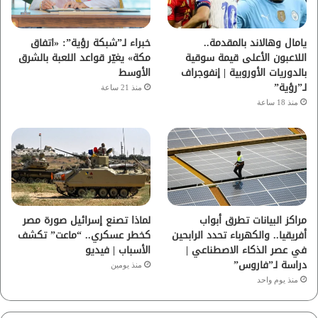
ك
ب
ر
ا
يامال وهالاند بالمقدمة..
خبراء لـ”شبكة رؤية”: «اتفاق
اللاعبون الأعلى قيمة سوقية
مكة» يغيّر قواعد اللعبة بالشرق
م
بالدوريات الأوروبية | إنفوجراف
الأوسط
لـ”رؤية”
منذ 21 ساعة
منذ 18 ساعة
مراكز البيانات تطرق أبواب
لماذا تصنع إسرائيل صورة مصر
أفريقيا.. والكهرباء تحدد الرابحين
كخطر عسكري.. “ماعت” تكشف
في عصر الذكاء الاصطناعي |
الأسباب | فيديو
دراسة لـ”فاروس”
منذ يومين
منذ يوم واحد