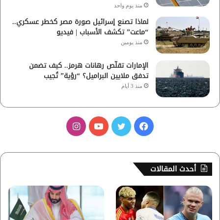
منذ يوم واحد
لماذا تصنع إسرائيل صورة مصر كخطر عسكري..
“ماعت” تكشف الأسباب | فيديو
منذ يومين
الإمارات تقلّص رهانات هرمز.. كيف تضمن
تدفق ملايين البراميل؟ “رؤية” تُجيب
منذ 3 أيام
ف
ت
ي
ا
ي
و
و
ن
س
ي
ت
س
أحدث المقالات
ب
ت
ي
ت
و
ر
و
ق