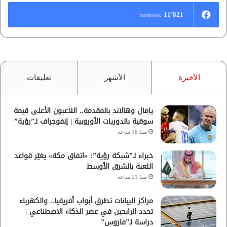
11٬821
facebook
الأخيرة
الأشهر
تعليقات
يامال وهالاند بالمقدمة.. اللاعبون الأعلى قيمة
سوقية بالدوريات الأوروبية | إنفوجراف لـ”رؤية”
منذ 18 ساعة
خبراء لـ”شبكة رؤية”: «اتفاق مكة» يغيّر قواعد
اللعبة بالشرق الأوسط
منذ 21 ساعة
مراكز البيانات تطرق أبواب أفريقيا.. والكهرباء
تحدد الرابحين في عصر الذكاء الاصطناعي |
دراسة لـ”فاروس”