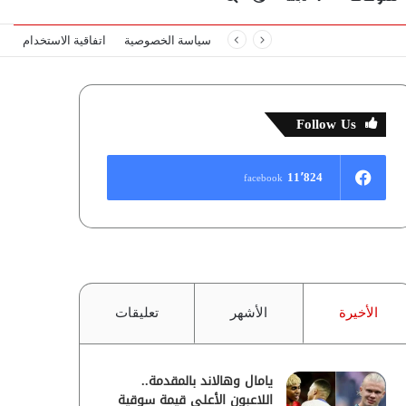
سياسة الخصوصية
اتفاقية الاستخدام
المظلم
عن
Follow Us
11٬824
facebook
الأخيرة
الأشهر
تعليقات
يامال وهالاند بالمقدمة..
اللاعبون الأعلى قيمة سوقية