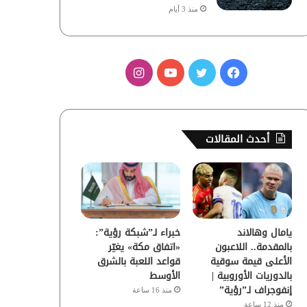
منذ 3 أيام
ف
ت
ي
ا
ي
و
و
ن
س
ي
ت
س
أحدث المقالات
ب
ت
ي
ت
و
ر
و
ق
ك
ب
ر
يامال وهالاند
خبراء لـ”شبكة رؤية”:
ا
بالمقدمة.. اللاعبون
«اتفاق مكة» يغيّر
الأعلى قيمة سوقية
قواعد اللعبة بالشرق
م
بالدوريات الأوروبية |
الأوسط
إنفوجراف لـ”رؤية”
منذ 16 ساعة
منذ 12 ساعة