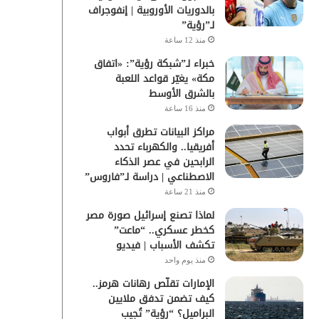
بالدوريات الأوروبية | إنفوجراف
لـ”رؤية”
منذ 12 ساعة
خبراء لـ”شبكة رؤية”: «اتفاق
مكة» يغيّر قواعد اللعبة
بالشرق الأوسط
منذ 16 ساعة
مراكز البيانات تطرق أبواب
أفريقيا.. والكهرباء تحدد
الرابحين في عصر الذكاء
الاصطناعي | دراسة لـ”فاروس”
منذ 21 ساعة
لماذا تصنع إسرائيل صورة مصر
كخطر عسكري.. “ماعت”
تكشف الأسباب | فيديو
منذ يوم واحد
الإمارات تقلّص رهانات هرمز..
كيف تضمن تدفق ملايين
البراميل؟ “رؤية” تُجيب