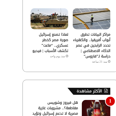
مراكز البيانات تطرق
لماذا تصنع إسرائيل
أبواب أفريقيا.. والكهرباء
صورة مصر كخطر
تحدد الرابحين في عصر
عسكري.. “ماعت”
الذكاء الاصطناعي |
تكشف الأسباب | فيديو
دراسة لـ”فاروس”
منذ يوم واحد
منذ 21 ساعة
الأكثر مشاهدة
هل فيروز وشويبس
مقاطعة؟.. مشروبات غازية
مصرية لا تدعم إسرائيل وتؤيد