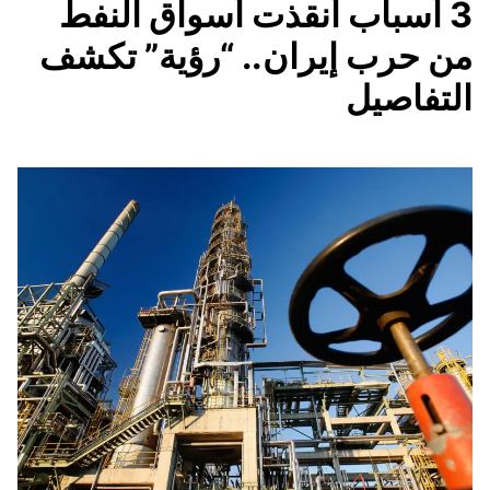
3 أسباب أنقذت أسواق النفط
من حرب إيران.. “رؤية” تكشف
التفاصيل