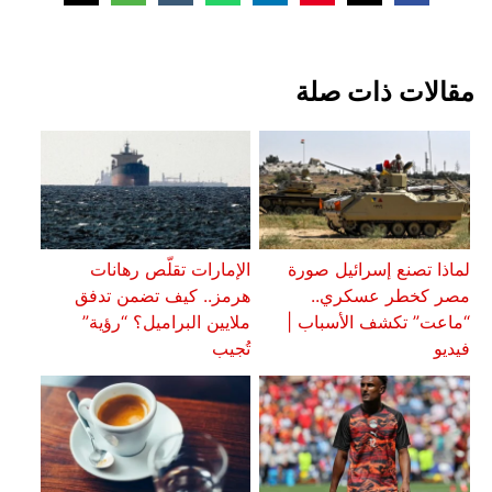
مقالات ذات صلة
لماذا تصنع إسرائيل صورة
الإمارات تقلّص رهانات
مصر كخطر عسكري..
هرمز.. كيف تضمن تدفق
“ماعت” تكشف الأسباب |
ملايين البراميل؟ “رؤية”
فيديو
تُجيب