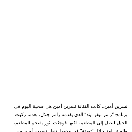
نسرين أمين.. كانت الفنانة نسرين أمين هي ضحية اليوم في
برنامج “رامز نيفر ايند” الذي يقدمه رامز جلال، بعدما ركبت
الخيل لتصل إلى المطعم، لكنها فوجئت بثور يقتحم المطعم،
وإلقاء رامز جلال “تورتة” في وجهها لتنهار نسرين أمين من