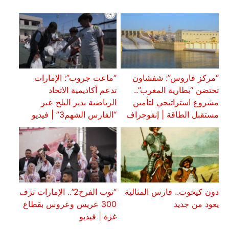
“مركز فاروس”: شفشاون
“ماعت جروب”: الإمارات
تحتضن “بطارية المغرب”..
تدعم أكاديمية الاتحاد
مشروع استراتيجي لتأمين
الرياضية بدير البلح عبر
مستقبل الطاقة | إنفوجراف
“الفارس الشهم3” | فيديو
دون كيخوت.. فارس المثالية
“توب الفرح2”.. الإمارات تزف
يعود من جديد
300 عريس وعروس بقطاع
غزة | فيديو