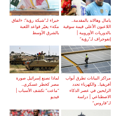
يامال وهالاند بالمقدمة..
خبراء لـ”شبكة رؤية”: «اتفاق
اللاعبون الأعلى قيمة سوقية
مكة» يغيّر قواعد اللعبة
بالدوريات الأوروبية |
بالشرق الأوسط
إنفوجراف لـ”رؤية”
مراكز البيانات تطرق أبواب
لماذا تصنع إسرائيل صورة
أفريقيا.. والكهرباء تحدد
مصر كخطر عسكري..
الرابحين في عصر الذكاء
“ماعت” تكشف الأسباب |
الاصطناعي | دراسة
فيديو
لـ”فاروس”