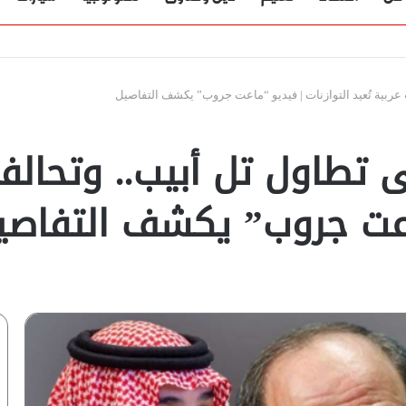
ربية تُعيد التوازنات | فيديو “ماعت جروب” يكشف التفاصيل
طاول تل أبيب.. وتحالفات
ماعت جروب” يكشف التفاصي