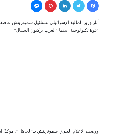
أثار وزير المالية الإسرائيلي بتسلئيل سموتريتش عاصف
“قوة تكنولوجية” بينما “العرب يركبون الجِمال”.
ووصف الإعلام العبري سموتريتش بـ“الجاهل”، مؤكدًا أن