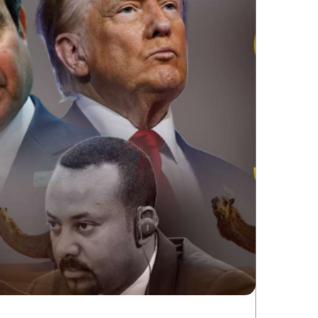
فيسبوك
تويتر
لينكدإن
بينتيريست
ماسنجر