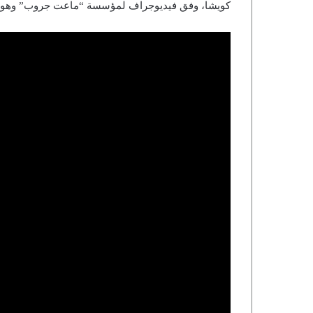
كويشا، وفق فيديوجراف لمؤسسة “ماعت جروب” وهو ما ا