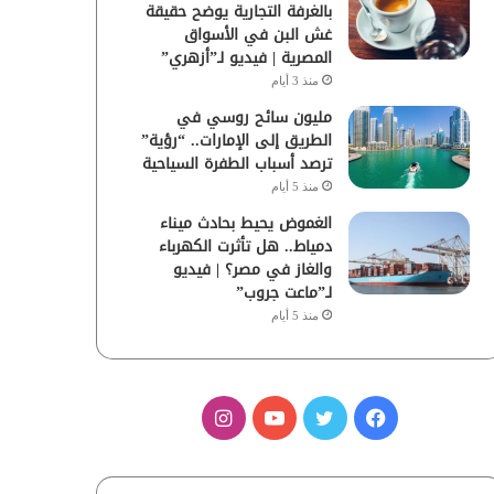
بالغرفة التجارية يوضح حقيقة
غش البن في الأسواق
المصرية | فيديو لـ”أزهري”
منذ 3 أيام
مليون سائح روسي في
الطريق إلى الإمارات.. “رؤية”
ترصد أسباب الطفرة السياحية
منذ 5 أيام
الغموض يحيط بحادث ميناء
دمياط.. هل تأثرت الكهرباء
والغاز في مصر؟ | فيديو
لـ”ماعت جروب”
منذ 5 أيام
ف
ت
ي
ا
ي
و
و
ن