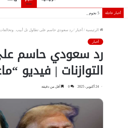
أخبار عاجلة
5 نجوم عرب يخطفون الأضواء بسوق الانتقالات الأوروبية 2026.. “رؤية” تكشف التفاصيل | إنفوجراف
الرئيسية
/
أخبار
/
رد سعودي حاسم على تطاول تل أبيب.. وتحالفات ع
أخبار
رد سعودي حاسم على ت
التوازنات | فيديو “
24 أكتوبر، 2025
0
أقل من دقيقة