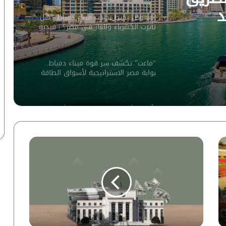
د
الغموض يحيط بحادث ميناء دمياط.. هل
تأثرت الكهرباء والغاز في مصر؟ | فيديو
لـ”ماعت جروب”
“ماعت” تكشف سر قوة ميناء دمياط..
بوابة مصر الاستراتيجية لأسواق الطاقة
العالمية | إنفوجراف
تأويل الأحاديث وسيكولوجية الأحلام..
مقاربة أنثروبولوجية
نماذج أوبن إيه آي تخترق منصة هاجين
فيس.. خبير يكشف التفاصيل لـ”أزهري” |
فيديو
“رؤية”: مونديال 2026 يسدل الستار على
حقبة تاريخية.. 10 نجوم ينهون مسيرتهم
الدولية | إنفوجراف