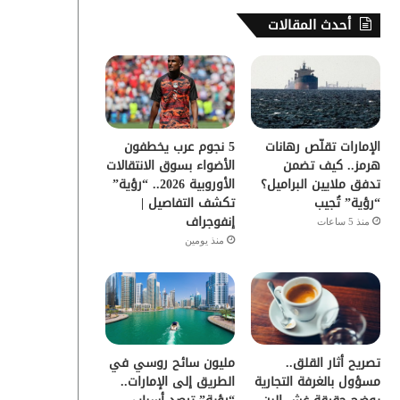
س
ي
ت
س
أحدث المقالات
ب
ت
ي
ت
و
ر
و
ق
ك
ب
ر
الإمارات تقلّص رهانات
5 نجوم عرب يخطفون
ا
هرمز.. كيف تضمن
الأضواء بسوق الانتقالات
تدفق ملايين البراميل؟
الأوروبية 2026.. “رؤية”
م
“رؤية” تُجيب
تكشف التفاصيل |
إنفوجراف
منذ 5 ساعات
منذ يومين
تصريح أثار القلق..
مليون سائح روسي في
مسؤول بالغرفة التجارية
الطريق إلى الإمارات..