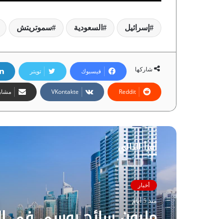
إسرائيل
السعودية
سموتريتش
شاركها
فيسبوك
تويتر
مشارك
أقرأ التالي
أخبار
منذ 5 أيام
مليون سائح روسي في ال