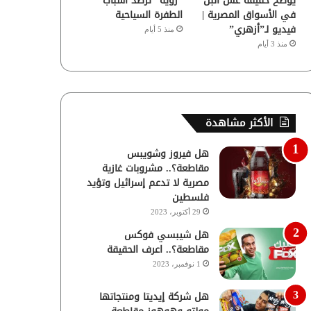
يوضح حقيقة غش البن
“رؤية” ترصد أسباب
في الأسواق المصرية |
الطفرة السياحية
فيديو لـ”أزهري”
منذ 5 أيام
منذ 3 أيام
الأكثر مشاهدة
هل فيروز وشويبس
مقاطعة؟.. مشروبات غازية
مصرية لا تدعم إسرائيل وتؤيد
فلسطين
29 أكتوبر، 2023
هل شيبسي فوكس
مقاطعة؟.. اعرف الحقيقة
1 نوفمبر، 2023
هل شركة إيديتا ومنتجاتها