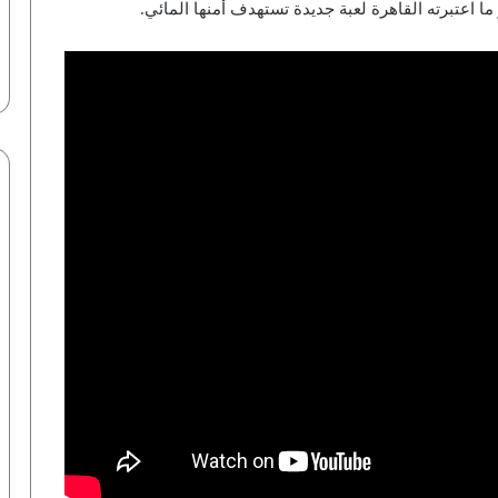
عتبرته القاهرة لعبة جديدة تستهدف أمنها المائي.
نماذج أوبن إيه آي تخترق منصة هاجين
فيس.. خبير يكشف التفاصيل لـ”أزهري” |
فيديو
“رؤية”: مونديال 2026 يسدل الستار على
حقبة تاريخية.. 10 نجوم ينهون مسيرتهم
الدولية | إنفوجراف