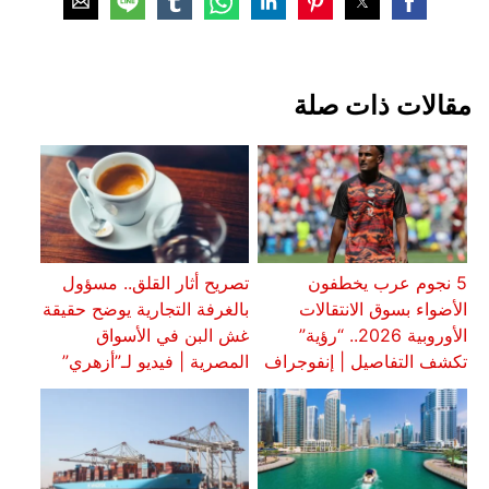
مقالات ذات صلة
5 نجوم عرب يخطفون
تصريح أثار القلق.. مسؤول
الأضواء بسوق الانتقالات
بالغرفة التجارية يوضح حقيقة
الأوروبية 2026.. “رؤية”
غش البن في الأسواق
تكشف التفاصيل | إنفوجراف
المصرية | فيديو لـ”أزهري”