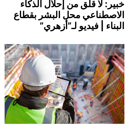
خبير: لا قلق من إحلال الذكاء
الاصطناعي محل البشر بقطاع
البناء | فيديو لـ”أزهري”