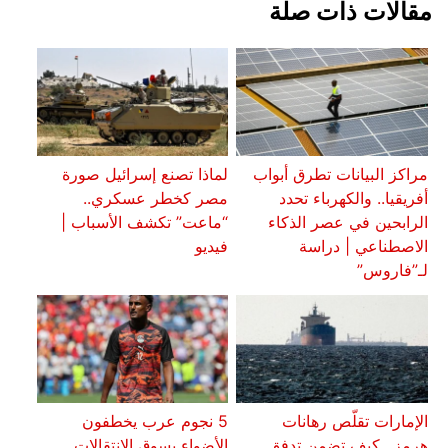
مقالات ذات صلة
مراكز البيانات تطرق أبواب
لماذا تصنع إسرائيل صورة
أفريقيا.. والكهرباء تحدد
مصر كخطر عسكري..
الرابحين في عصر الذكاء
“ماعت” تكشف الأسباب |
الاصطناعي | دراسة
فيديو
لـ”فاروس”
الإمارات تقلّص رهانات
5 نجوم عرب يخطفون
هرمز.. كيف تضمن تدفق
الأضواء بسوق الانتقالات