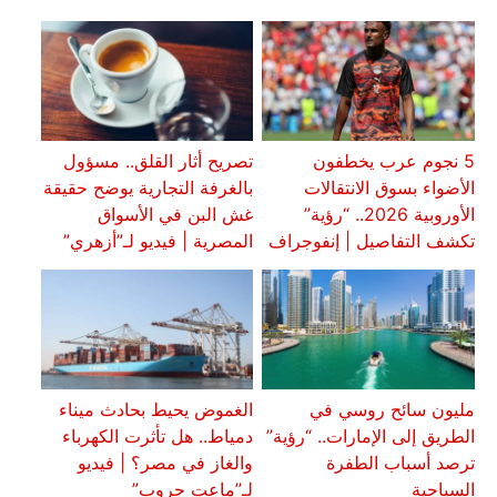
5 نجوم عرب يخطفون
تصريح أثار القلق.. مسؤول
الأضواء بسوق الانتقالات
بالغرفة التجارية يوضح حقيقة
الأوروبية 2026.. “رؤية”
غش البن في الأسواق
تكشف التفاصيل | إنفوجراف
المصرية | فيديو لـ”أزهري”
مليون سائح روسي في
الغموض يحيط بحادث ميناء
الطريق إلى الإمارات.. “رؤية”
دمياط.. هل تأثرت الكهرباء
ترصد أسباب الطفرة
والغاز في مصر؟ | فيديو
السياحية
لـ”ماعت جروب”