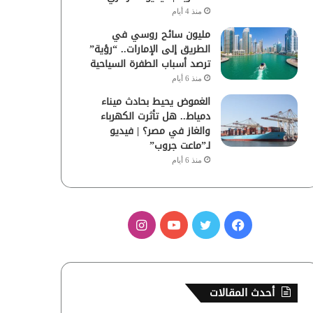
منذ 4 أيام
مليون سائح روسي في
الطريق إلى الإمارات.. “رؤية”
ترصد أسباب الطفرة السياحية
منذ 6 أيام
الغموض يحيط بحادث ميناء
دمياط.. هل تأثرت الكهرباء
والغاز في مصر؟ | فيديو
لـ”ماعت جروب”
منذ 6 أيام
ف
ت
ي
ا
ي
و
و
ن
س
ي
ت
س
أحدث المقالات
ب
ت
ي
ت