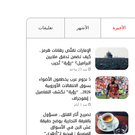
الأخيرة
الأشهر
تعليقات
الإمارات تقلّص رهانات هرمز..
كيف تضمن تدفق ملايين
البراميل؟ “رؤية” تُجيب
منذ 23 ساعة
5 نجوم عرب يخطفون الأضواء
بسوق الانتقالات الأوروبية
2026.. “رؤية” تكشف التفاصيل
| إنفوجراف
منذ 3 أيام
تصريح أثار القلق.. مسؤول
بالغرفة التجارية يوضح حقيقة
غش البن في الأسواق
المصرية | فيديو لـ”أزهري”