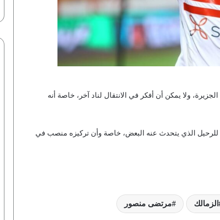
يرة، ولا يمكن أن أفكر في الانتقال لناد آخر، خاصة أنه
أرباح بالمليارات.. عوائد قيياسية لـ”فيفا”
من مونديال 2026 | إنفوجراف لـ”رؤية”
لي للرحيل الذي يتحدث عنه البعض، خاصة وأن تركيزه منصب في
الكاميرون في الصدارة.. تاريخ مشاركات
المنتخبات الإفريقية في كأس العالم |
إنفوجراف لـ”رؤية”
هدافو العرب في كأس العالم.. سامي
الجابر في الصدارة | إنفوجراف لـ”شبكة
الزمالك
مرتضى منصور
رؤية”