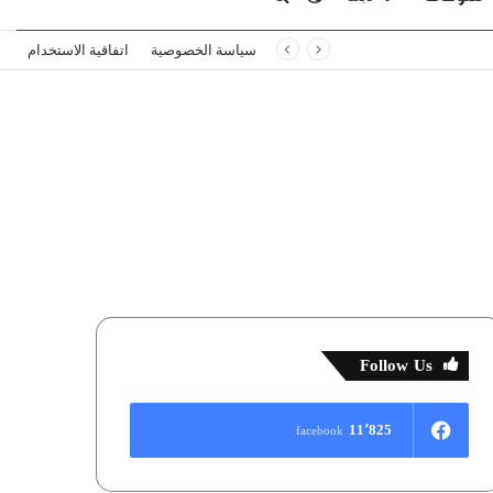
سياسة الخصوصية
اتفاقية الاستخدام
المظلم
عن
Follow Us
11٬825
facebook