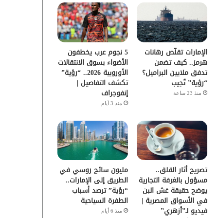
و
ر
و
ق
ك
ب
ر
الإمارات تقلّص رهانات
5 نجوم عرب يخطفون
ا
هرمز.. كيف تضمن
الأضواء بسوق الانتقالات
تدفق ملايين البراميل؟
الأوروبية 2026.. “رؤية”
م
“رؤية” تُجيب
تكشف التفاصيل |
إنفوجراف
منذ 23 ساعة
منذ 3 أيام
تصريح أثار القلق..
مليون سائح روسي في
مسؤول بالغرفة التجارية
الطريق إلى الإمارات..
يوضح حقيقة غش البن
“رؤية” ترصد أسباب
في الأسواق المصرية |
الطفرة السياحية
فيديو لـ”أزهري”
منذ 6 أيام