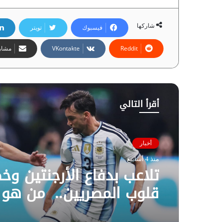
شاركها
فيسبوك
تويتر
مشارك
أقرأ التالي
أخبار
منذ 4 أسابيع
تلاعب بدفاع الأرجنتين و
قلوب المصريين.. من هو 
حسن لاعب الفراعنة؟ | إن