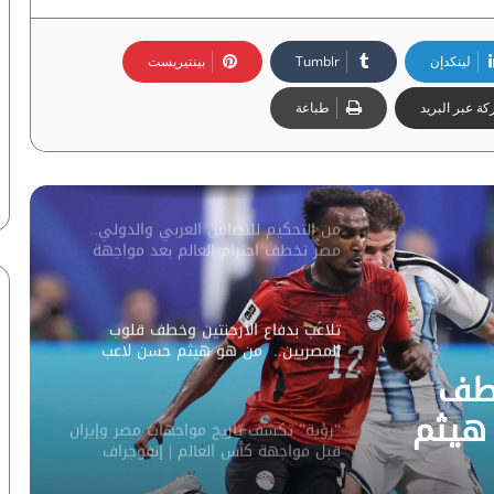
“رؤية” تكشف أعلى المنتخبات العربية
قيمة سوقية بمونديال 2026 | إنفوجراف
لينكدإن
بينتيريست
ة عبر البريد
طباعة
هاري كين يتوج بجائزة هداف الدوريات
الأوروبية | إنفوجراف لـ”شبكة رؤية”
من التحكيم للتضامن العربي والدولي..
مصر تخطف احترام العالم بعد مواجهة
الأرجنتين | فيديو لـ”ماعت”
تلاعب بدفاع الأرجنتين وخطف قلوب
المصريين.. من هو هيثم حسن لاعب
الفراعنة؟ | إنفوجراف لـ”ماعت”
خطف
هيثم
“رؤية” تكشف تاريخ مواجهات مصر وإيران
قبل مواجهة كأس العالم | إنفوجراف
فوجراف