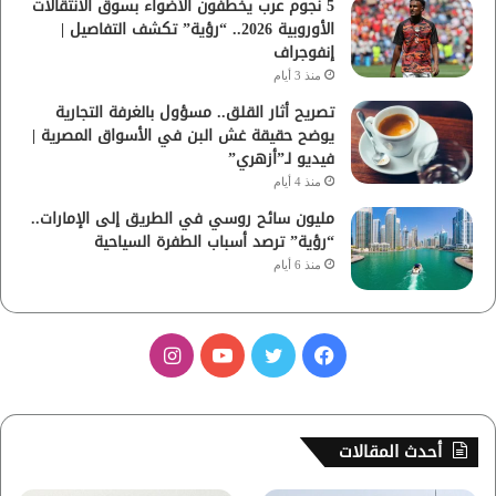
5 نجوم عرب يخطفون الأضواء بسوق الانتقالات
الأوروبية 2026.. “رؤية” تكشف التفاصيل |
إنفوجراف
منذ 3 أيام
تصريح أثار القلق.. مسؤول بالغرفة التجارية
يوضح حقيقة غش البن في الأسواق المصرية |
فيديو لـ”أزهري”
منذ 4 أيام
مليون سائح روسي في الطريق إلى الإمارات..
“رؤية” ترصد أسباب الطفرة السياحية
منذ 6 أيام
ف
ت
ي
ا
ي
و
و
ن
س
ي
ت
س
أحدث المقالات
ب
ت
ي
ت