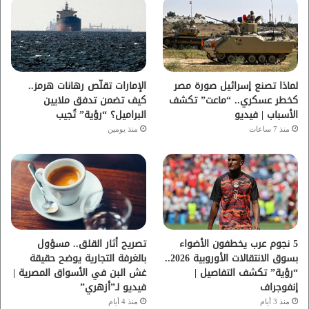
و
ر
و
ق
ك
ب
ر
ا
لماذا تصنع إسرائيل صورة مصر
الإمارات تقلّص رهانات هرمز..
كخطر عسكري.. “ماعت” تكشف
كيف تضمن تدفق ملايين
م
الأسباب | فيديو
البراميل؟ “رؤية” تُجيب
منذ 7 ساعات
منذ يومين
5 نجوم عرب يخطفون الأضواء
تصريح أثار القلق.. مسؤول
بسوق الانتقالات الأوروبية 2026..
بالغرفة التجارية يوضح حقيقة
“رؤية” تكشف التفاصيل |
غش البن في الأسواق المصرية |
إنفوجراف
فيديو لـ”أزهري”
منذ 3 أيام
منذ 4 أيام