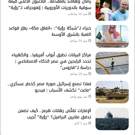
يامال وهالاند بالمقدمة.. اللاعبون الأعلى قيمة
سوقية بالدوريات الأوروبية | إنفوجراف لـ”رؤية”
منذ 10 ساعات
خبراء لـ”شبكة رؤية”: «اتفاق مكة» يغيّر قواعد
اللعبة بالشرق الأوسط
منذ 14 ساعة
مراكز البيانات تطرق أبواب أفريقيا.. والكهرباء
تحدد الرابحين في عصر الذكاء الاصطناعي |
دراسة لـ”فاروس”
منذ 19 ساعة
لماذا تصنع إسرائيل صورة مصر كخطر عسكري..
“ماعت” تكشف الأسباب | فيديو
منذ يوم واحد
الإمارات تقلّص رهانات هرمز.. كيف تضمن
تدفق ملايين البراميل؟ “رؤية” تُجيب
منذ 3 أيام