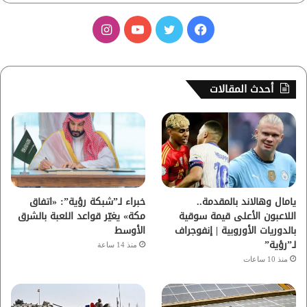
ف
ت
ي
ا
ي
و
و
ن
س
ي
ت
س
أحدث المقالات
ب
ت
ي
ت
و
ر
و
ق
ك
ب
ر
ا
يامال وهالاند بالمقدمة..
خبراء لـ”شبكة رؤية”: «اتفاق
اللاعبون الأعلى قيمة سوقية
مكة» يغيّر قواعد اللعبة بالشرق
م
بالدوريات الأوروبية | إنفوجراف
الأوسط
لـ”رؤية”
منذ 14 ساعة
منذ 10 ساعات