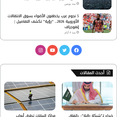
منذ يومين
5 نجوم عرب يخطفون الأضواء بسوق الانتقالات
الأوروبية 2026.. “رؤية” تكشف التفاصيل |
إنفوجراف
منذ 4 أيام
ف
ت
ي
ا
ي
و
و
ن
س
ي
ت
س
أحدث المقالات
ب
ت
ي
ت
و
ر
و
ق
ك
ب
ر
ا
خبراء لـ”شبكة رؤية”: «اتفاق
مراكز البيانات تطرق أبواب