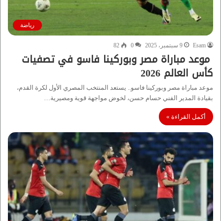
رياضة
Esam
9 سبتمبر، 2025
0
82
موعد مباراة مصر وبوركينا فاسو في تصفيات
كأس العالم 2026
موعد مباراة مصر وبوركينا فاسو.. يستعد المنتخب المصري الأول لكرة القدم،
بقيادة المدير الفني حسام حسن، لخوض مواجهة قوية ومصيرية…
أكمل القراءة »