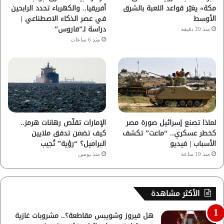
مكة» يغيّر قواعد اللعبة بالشرق
أفريقيا.. والكهرباء تحدد الرابحين
م
الأوسط
في عصر الذكاء الاصطناعي |
دراسة لـ”فاروس”
منذ 20 دقيقة
منذ 6 ساعات
لماذا تصنع إسرائيل صورة مصر
الإمارات تقلّص رهانات هرمز..
كخطر عسكري.. “ماعت” تكشف
كيف تضمن تدفق ملايين
الأسباب | فيديو
البراميل؟ “رؤية” تُجيب
منذ 19 ساعة
منذ يومين
الأكثر مشاهدة
هل فيروز وشويبس مقاطعة؟.. مشروبات غازية