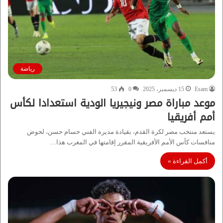
رياضة
Esam
15 ديسمبر، 2025
0
53
موعد مباراة مصر ونيجيريا الودية استعدادا لكأس
أمم أفريقيا
يستعد منتخب مصر لكرة القدم، بقيادة مديره الفني حسام حسن، لخوض
منافسات كأس الأمم الأفريقية المقرر إقامتها في المغرب هذا…
أكمل القراءة »