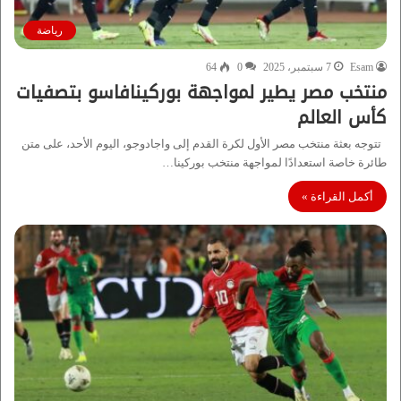
رياضة
Esam
7 سبتمبر، 2025
0
64
منتخب مصر يطير لمواجهة بوركينافاسو بتصفيات
كأس العالم
تتوجه بعثة منتخب مصر الأول لكرة القدم إلى واجادوجو، اليوم الأحد، على متن
طائرة خاصة استعدادًا لمواجهة منتخب بوركينا…
أكمل القراءة »