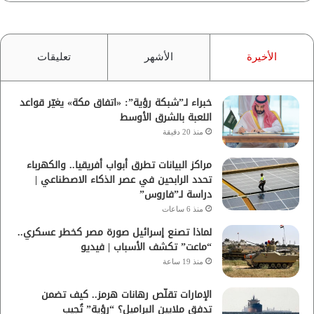
الأخيرة
الأشهر
تعليقات
خبراء لـ”شبكة رؤية”: «اتفاق مكة» يغيّر قواعد
اللعبة بالشرق الأوسط
منذ 20 دقيقة
مراكز البيانات تطرق أبواب أفريقيا.. والكهرباء
تحدد الرابحين في عصر الذكاء الاصطناعي |
دراسة لـ”فاروس”
منذ 6 ساعات
لماذا تصنع إسرائيل صورة مصر كخطر عسكري..
“ماعت” تكشف الأسباب | فيديو
منذ 19 ساعة
الإمارات تقلّص رهانات هرمز.. كيف تضمن
تدفق ملايين البراميل؟ “رؤية” تُجيب