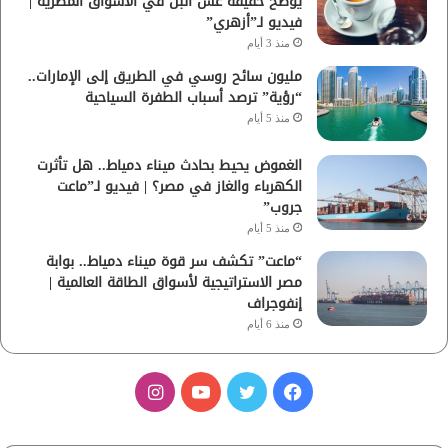
يوضح حقيقة غش البن في الأسواق المصرية |
فيديو لـ”أزهري”
منذ 3 أيام
مليون سائح روسي في الطريق إلى الإمارات..
“رؤية” ترصد أسباب الطفرة السياحية
منذ 5 أيام
الغموض يحيط بحادث ميناء دمياط.. هل تأثرت
الكهرباء والغاز في مصر؟ | فيديو لـ”ماعت
جروب”
منذ 5 أيام
“ماعت” تكشف سر قوة ميناء دمياط.. بوابة
مصر الاستراتيجية لأسواق الطاقة العالمية |
إنفوجراف
منذ 6 أيام
ف
ت
ي
ا
ي
و
و
ن