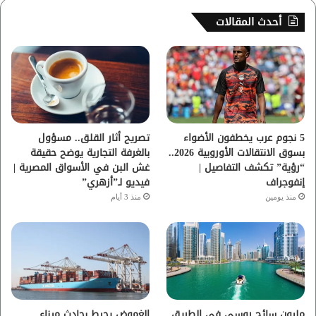
س
ي
ت
س
أحدث المقالات
ب
ت
ي
ت
و
ر
و
ق
ك
ب
ر
ا
5 نجوم عرب يخطفون الأضواء
تصريح أثار القلق.. مسؤول
بسوق الانتقالات الأوروبية 2026..
بالغرفة التجارية يوضح حقيقة
م
“رؤية” تكشف التفاصيل |
غش البن في الأسواق المصرية |
إنفوجراف
فيديو لـ”أزهري”
منذ يومين
منذ 3 أيام
مليون سائح روسي في الطريق
الغموض يحيط بحادث ميناء