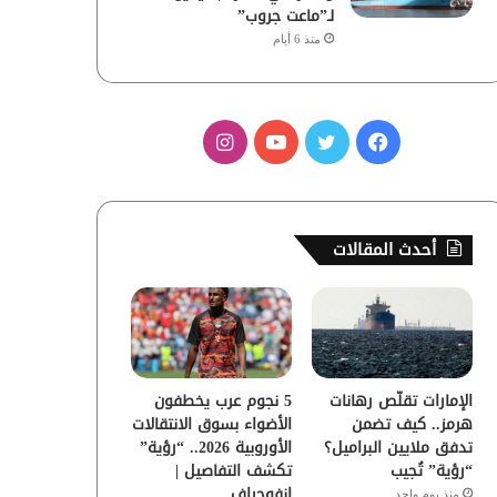
لـ”ماعت جروب”
منذ 6 أيام
ف
ت
ي
ا
ي
و
و
ن
س
ي
ت
س
أحدث المقالات
ب
ت
ي
ت
و
ر
و
ق
ك
ب
ر
الإمارات تقلّص رهانات
5 نجوم عرب يخطفون
ا
هرمز.. كيف تضمن
الأضواء بسوق الانتقالات
تدفق ملايين البراميل؟
الأوروبية 2026.. “رؤية”
م
“رؤية” تُجيب
تكشف التفاصيل |
إنفوجراف
منذ يوم واحد