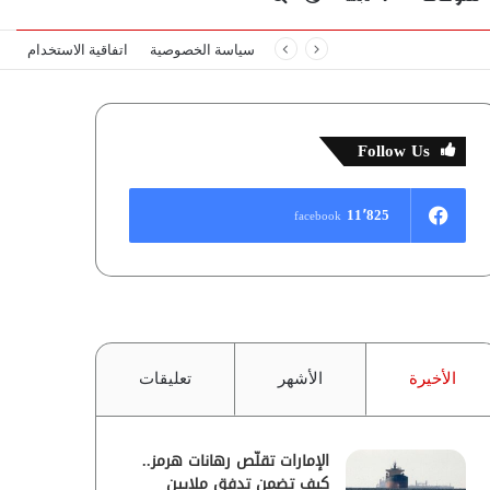
سياسة الخصوصية
اتفاقية الاستخدام
المظلم
عن
Follow Us
11٬825
facebook
الأخيرة
الأشهر
تعليقات
الإمارات تقلّص رهانات هرمز..
كيف تضمن تدفق ملايين