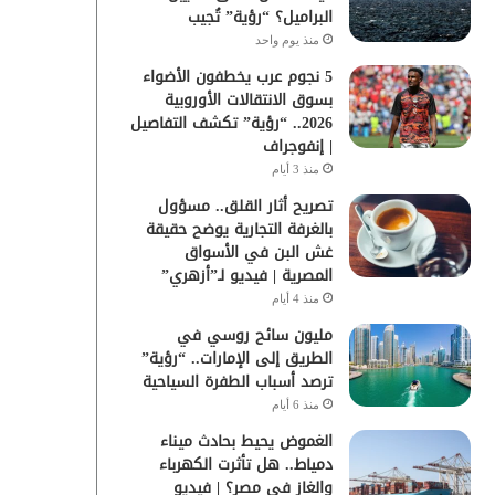
البراميل؟ “رؤية” تُجيب
منذ يوم واحد
5 نجوم عرب يخطفون الأضواء
بسوق الانتقالات الأوروبية
2026.. “رؤية” تكشف التفاصيل
| إنفوجراف
منذ 3 أيام
تصريح أثار القلق.. مسؤول
بالغرفة التجارية يوضح حقيقة
غش البن في الأسواق
المصرية | فيديو لـ”أزهري”
منذ 4 أيام
مليون سائح روسي في
الطريق إلى الإمارات.. “رؤية”
ترصد أسباب الطفرة السياحية
منذ 6 أيام
الغموض يحيط بحادث ميناء
دمياط.. هل تأثرت الكهرباء
والغاز في مصر؟ | فيديو