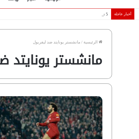
أخبار عاجلة
5 نجوم عرب يخطفون الأضواء بسوق الانتقالات الأوروبية 2026.. “رؤية” تكشف التفاصيل | إنفوجراف
الرئيسية
/
مانشستر يونايتد ضد ليفربول
مانشستر يونايتد ضد