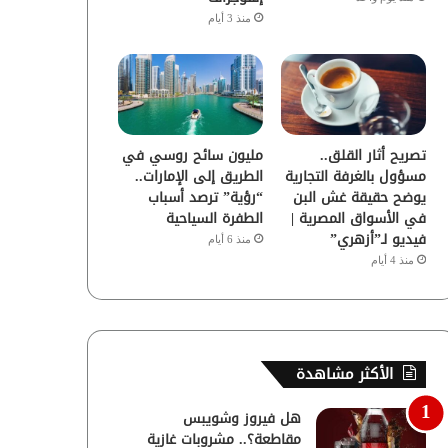
منذ 3 أيام
تصريح أثار القلق..
مليون سائح روسي في
مسؤول بالغرفة التجارية
الطريق إلى الإمارات..
يوضح حقيقة غش البن
“رؤية” ترصد أسباب
في الأسواق المصرية |
الطفرة السياحية
فيديو لـ”أزهري”
منذ 6 أيام
منذ 4 أيام
الأكثر مشاهدة
هل فيروز وشويبس
مقاطعة؟.. مشروبات غازية