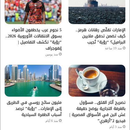
و
ر
و
ق
ك
ب
ر
ا
الإمارات تقلّص رهانات هرمز..
5 نجوم عرب يخطفون الأضواء
كيف تضمن تدفق ملايين
بسوق الانتقالات الأوروبية 2026..
م
البراميل؟ “رؤية” تُجيب
“رؤية” تكشف التفاصيل |
إنفوجراف
منذ 19 ساعة
منذ يومين
تصريح أثار القلق.. مسؤول
مليون سائح روسي في الطريق
بالغرفة التجارية يوضح حقيقة
إلى الإمارات.. “رؤية” ترصد
غش البن في الأسواق المصرية |
أسباب الطفرة السياحية
فيديو لـ”أزهري”
منذ 6 أيام
منذ 3 أيام