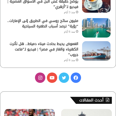
يوضح حقيقة غش البن في الأسواق المصرية |
فيديو لـ”أزهري”
منذ 3 أيام
مليون سائح روسي في الطريق إلى الإمارات..
“رؤية” ترصد أسباب الطفرة السياحية
منذ 6 أيام
الغموض يحيط بحادث ميناء دمياط.. هل تأثرت
الكهرباء والغاز في مصر؟ | فيديو لـ”ماعت
جروب”
منذ 6 أيام
ف
ت
ي
ا
ي
و
و
ن
س
ي
ت
س
أحدث المقالات
ب
ت
ي
ت