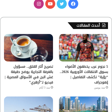
ف
ت
ي
ا
ي
و
و
ن
س
ي
ت
س
أحدث المقالات
ب
ت
ي
ت
و
ر
و
ق
ك
ب
ر
ا
5 نجوم عرب يخطفون الأضواء
تصريح أثار القلق.. مسؤول
بسوق الانتقالات الأوروبية 2026..
بالغرفة التجارية يوضح حقيقة
م
“رؤية” تكشف التفاصيل |
غش البن في الأسواق المصرية |
إنفوجراف
فيديو لـ”أزهري”
منذ يومين
منذ 3 أيام