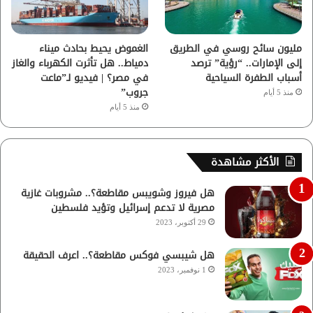
مليون سائح روسي في الطريق
الغموض يحيط بحادث ميناء
إلى الإمارات.. “رؤية” ترصد
دمياط.. هل تأثرت الكهرباء والغاز
أسباب الطفرة السياحية
في مصر؟ | فيديو لـ”ماعت
جروب”
منذ 5 أيام
منذ 5 أيام
الأكثر مشاهدة
هل فيروز وشويبس مقاطعة؟.. مشروبات غازية
مصرية لا تدعم إسرائيل وتؤيد فلسطين
29 أكتوبر، 2023
هل شيبسي فوكس مقاطعة؟.. اعرف الحقيقة
1 نوفمبر، 2023