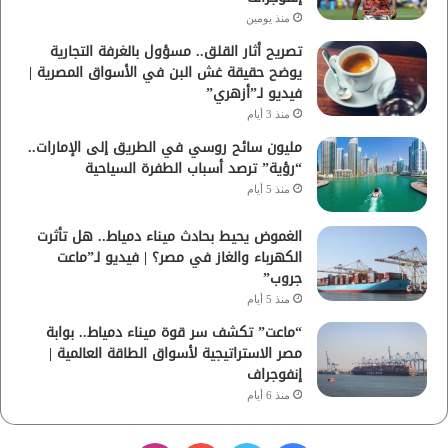
منذ يومين
تصريح أثار القلق.. مسؤول بالغرفة التجارية
يوضح حقيقة غش البن في الأسواق المصرية |
فيديو لـ”أزهري”
منذ 3 أيام
مليون سائح روسي في الطريق إلى الإمارات..
“رؤية” ترصد أسباب الطفرة السياحية
منذ 5 أيام
الغموض يحيط بحادث ميناء دمياط.. هل تأثرت
الكهرباء والغاز في مصر؟ | فيديو لـ”ماعت
جروب”
منذ 5 أيام
“ماعت” تكشف سر قوة ميناء دمياط.. بوابة
مصر الاستراتيجية لأسواق الطاقة العالمية |
إنفوجراف
منذ 6 أيام