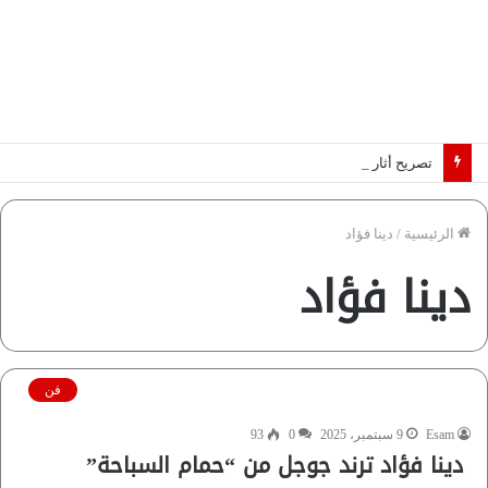
تصريح أثار القلق.. مسؤول بالغرفة التجارية يوضح حقيقة غش البن في الأسواق المصرية | فيديو لـ”أزهري”
الرئيسية
/
دينا فؤاد
دينا فؤاد
فن
Esam
9 سبتمبر، 2025
0
93
دينا فؤاد ترند جوجل من “حمام السباحة”