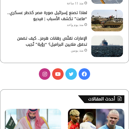
منذ 11 ساعة
لماذا تصنع إسرائيل صورة مصر كخطر عسكري..
“ماعت” تكشف الأسباب | فيديو
منذ يوم واحد
الإمارات تقلّص رهانات هرمز.. كيف تضمن
تدفق ملايين البراميل؟ “رؤية” تُجيب
منذ يومين
ف
ت
ي
ا
ي
و
و
ن
س
ي
ت
س
أحدث المقالات
ب
ت
ي
ت
و
ر
و
ق