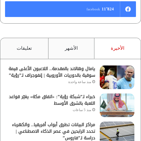
11٬824
facebook
الأخيرة
الأشهر
تعليقات
يامال وهالاند بالمقدمة.. اللاعبون الأعلى قيمة
سوقية بالدوريات الأوروبية | إنفوجراف لـ”رؤية”
منذ ساعة واحدة
خبراء لـ”شبكة رؤية”: «اتفاق مكة» يغيّر قواعد
اللعبة بالشرق الأوسط
منذ 5 ساعات
مراكز البيانات تطرق أبواب أفريقيا.. والكهرباء
تحدد الرابحين في عصر الذكاء الاصطناعي |
دراسة لـ”فاروس”