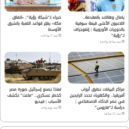
ك
ب
ر
ا
يامال وهالاند بالمقدمة..
خبراء لـ”شبكة رؤية”: «اتفاق
اللاعبون الأعلى قيمة سوقية
مكة» يغيّر قواعد اللعبة بالشرق
م
بالدوريات الأوروبية | إنفوجراف
الأوسط
لـ”رؤية”
منذ 5 ساعات
منذ ساعة واحدة
مراكز البيانات تطرق أبواب
لماذا تصنع إسرائيل صورة مصر
أفريقيا.. والكهرباء تحدد الرابحين
كخطر عسكري.. “ماعت” تكشف
في عصر الذكاء الاصطناعي |
الأسباب | فيديو
دراسة لـ”فاروس”
منذ يوم واحد
منذ 11 ساعة