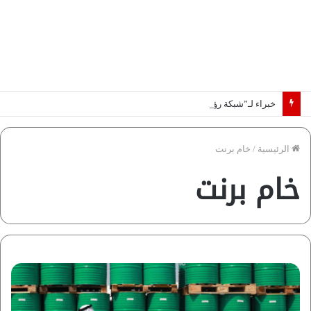
خبراء لـ”شبكة رؤية”: «اتفاق مكة» يغيّر قواعد اللعبة بالشرق الأوسط
الرئيسية
/
خام برنت
خام برنت