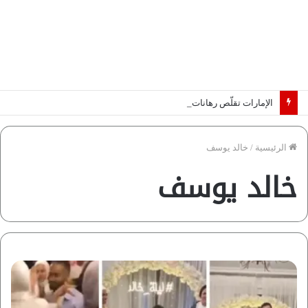
الإمارات تقلّص رهانات هرمز.. كيف تضمن تدفق ملايين البراميل؟ “رؤية” تُجيب
الرئيسية
/
خالد يوسف
خالد يوسف