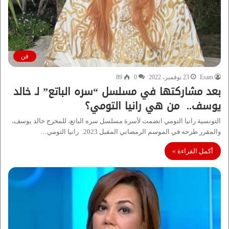
فن
Esam
23 نوفمبر، 2022
0
89
بعد مشاركتها في مسلسل “سره الباتع” لـ خالد
يوسف.. من هي رانيا التومي؟
التونسية رانيا التومي انضمت لأسرة مسلسل سره الباتع، للمخرج خالد يوسف،
والمقرر طرحه في الموسم الرمضاني المقبل 2023. رانيا التومي…
أكمل القراءة »