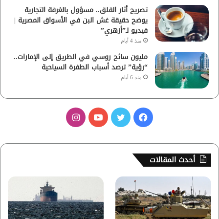
تصريح أثار القلق.. مسؤول بالغرفة التجارية
يوضح حقيقة غش البن في الأسواق المصرية |
فيديو لـ”أزهري”
منذ 4 أيام
مليون سائح روسي في الطريق إلى الإمارات..
“رؤية” ترصد أسباب الطفرة السياحية
منذ 6 أيام
ف
ت
ي
ا
ي
و
و
ن
س
ي
ت
س
أحدث المقالات
ب
ت
ي
ت
و
ر
و
ق
ك
ب
ر