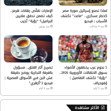
ا
لماذا تصنع إسرائيل صورة مصر
الإمارات تقلّص رهانات هرمز..
كخطر عسكري.. “ماعت” تكشف
كيف تضمن تدفق ملايين
م
الأسباب | فيديو
البراميل؟ “رؤية” تُجيب
منذ 4 ساعات
منذ يومين
5 نجوم عرب يخطفون الأضواء
تصريح أثار القلق.. مسؤول
بسوق الانتقالات الأوروبية 2026..
بالغرفة التجارية يوضح حقيقة
“رؤية” تكشف التفاصيل |
غش البن في الأسواق المصرية |
إنفوجراف
فيديو لـ”أزهري”
منذ 3 أيام
منذ 4 أيام
الأكثر مشاهدة