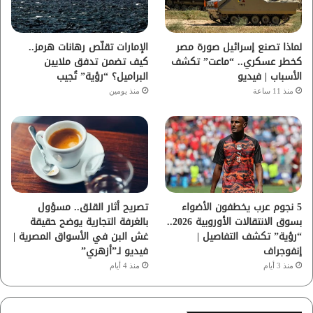
ك
ب
ر
ا
لماذا تصنع إسرائيل صورة مصر
الإمارات تقلّص رهانات هرمز..
كخطر عسكري.. “ماعت” تكشف
كيف تضمن تدفق ملايين
م
الأسباب | فيديو
البراميل؟ “رؤية” تُجيب
منذ 11 ساعة
منذ يومين
5 نجوم عرب يخطفون الأضواء
تصريح أثار القلق.. مسؤول
بسوق الانتقالات الأوروبية 2026..
بالغرفة التجارية يوضح حقيقة
“رؤية” تكشف التفاصيل |
غش البن في الأسواق المصرية |
إنفوجراف
فيديو لـ”أزهري”
منذ 3 أيام
منذ 4 أيام