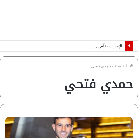
الإمارات تقلّص رهانات هرمز.. كيف تضمن تدفق ملايين البراميل؟ “رؤية” تُجيب
الرئيسية
/
حمدي فتحي
حمدي فتحي