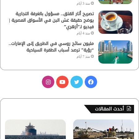
منذ 3 أيام
تصريح أثار القلق.. مسؤول بالغرفة التجارية
يوضح حقيقة غش البن في الأسواق المصرية |
فيديو لـ”أزهري”
منذ 4 أيام
مليون سائح روسي في الطريق إلى الإمارات..
“رؤية” ترصد أسباب الطفرة السياحية
منذ 7 أيام
ف
ت
ي
ا
ي
و
و
ن
س
ي
ت
س
أحدث المقالات
ب
ت
ي
ت
و
ر
و
ق