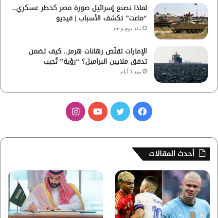
لماذا تصنع إسرائيل صورة مصر كخطر عسكري..
“ماعت” تكشف الأسباب | فيديو
منذ يوم واحد
الإمارات تقلّص رهانات هرمز.. كيف تضمن
تدفق ملايين البراميل؟ “رؤية” تُجيب
منذ 3 أيام
ف
ت
ي
ا
ي
و
و
ن
س
ي
ت
س
أحدث المقالات
ب
ت
ي
ت
و
ر
و
ق
ك
ب
ر