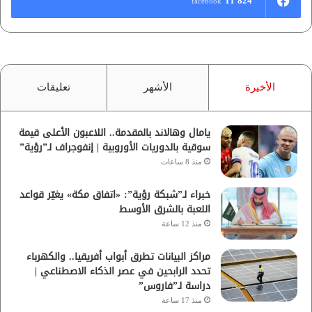
11٬824
facebook
الأخيرة
الأشهر
تعليقات
يامال وهالاند بالمقدمة.. اللاعبون الأعلى قيمة
سوقية بالدوريات الأوروبية | إنفوجراف لـ”رؤية”
منذ 8 ساعات
خبراء لـ”شبكة رؤية”: «اتفاق مكة» يغيّر قواعد
اللعبة بالشرق الأوسط
منذ 12 ساعة
مراكز البيانات تطرق أبواب أفريقيا.. والكهرباء
تحدد الرابحين في عصر الذكاء الاصطناعي |
دراسة لـ”فاروس”
منذ 17 ساعة