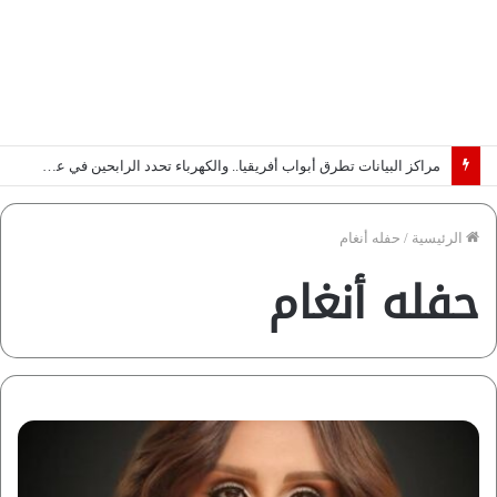
مراكز البيانات تطرق أبواب أفريقيا.. والكهرباء تحدد الرابحين في عصر الذكاء الاصطناعي | دراسة لـ”فاروس”
الرئيسية
/
حفله أنغام
حفله أنغام