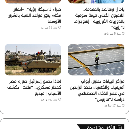
ا
يامال وهالاند بالمقدمة..
خبراء لـ”شبكة رؤية”: «اتفاق
اللاعبون الأعلى قيمة سوقية
مكة» يغيّر قواعد اللعبة بالشرق
م
بالدوريات الأوروبية | إنفوجراف
الأوسط
لـ”رؤية”
منذ 12 ساعة
منذ 8 ساعات
مراكز البيانات تطرق أبواب
لماذا تصنع إسرائيل صورة مصر
أفريقيا.. والكهرباء تحدد الرابحين
كخطر عسكري.. “ماعت” تكشف
في عصر الذكاء الاصطناعي |
الأسباب | فيديو
دراسة لـ”فاروس”
منذ يوم واحد
منذ 17 ساعة
الأكثر مشاهدة