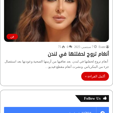
فن
Esam
7 سبتمبر، 2025
0
75
أنغام تروج لحفلتها في لندن
أنغام تروج لحفلتها في لندن بعد تعافيها من أزمتها الصحية وعودتها بعد استئصال
جزء من البنكرياس. ونشرت أنغام مقطع فيديو…
أكمل القراءة »
Follow Us