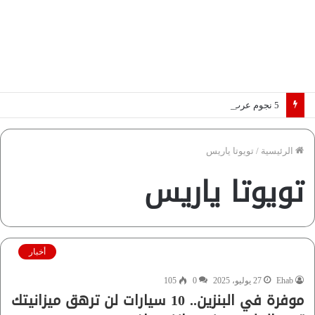
5 نجوم عرب يخطفون الأضواء بسوق الانتقالات الأوروبية 2026.. “رؤية” تكشف التفاصيل | إنفوجراف
الرئيسية
/
تويوتا ياريس
تويوتا ياريس
أخبار
Ehab
27 يوليو، 2025
0
105
موفرة في البنزين.. 10 سيارات لن ترهق ميزانيتك