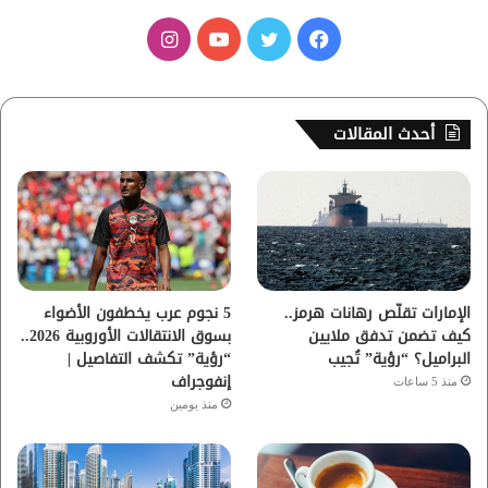
ف
ت
ي
ا
ي
و
و
ن
س
ي
ت
س
أحدث المقالات
ب
ت
ي
ت
و
ر
و
ق
ك
ب
ر
ا
الإمارات تقلّص رهانات هرمز..
5 نجوم عرب يخطفون الأضواء
كيف تضمن تدفق ملايين
بسوق الانتقالات الأوروبية 2026..
م
البراميل؟ “رؤية” تُجيب
“رؤية” تكشف التفاصيل |
إنفوجراف
منذ 5 ساعات
منذ يومين