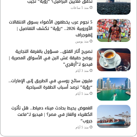
تدفق ملايين البراميل؟ “رؤية” تُجيب
منذ 5 ساعات
5 نجوم عرب يخطفون الأضواء بسوق الانتقالات
الأوروبية 2026.. “رؤية” تكشف التفاصيل |
إنفوجراف
منذ يومين
تصريح أثار القلق.. مسؤول بالغرفة التجارية
يوضح حقيقة غش البن في الأسواق المصرية |
فيديو لـ”أزهري”
منذ 3 أيام
مليون سائح روسي في الطريق إلى الإمارات..
“رؤية” ترصد أسباب الطفرة السياحية
منذ 5 أيام
الغموض يحيط بحادث ميناء دمياط.. هل تأثرت
الكهرباء والغاز في مصر؟ | فيديو لـ”ماعت
جروب”
منذ 5 أيام