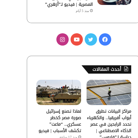
المصرية | فيديو لـ”أزهري”
منذ 5 أيام
ف
ت
ي
ا
ي
و
و
ن
س
ي
ت
س
أحدث المقالات
ب
ت
ي
ت
و
ر
و
ق
ك
ب
ر
مراكز البيانات تطرق
لماذا تصنع إسرائيل
ا
أبواب أفريقيا.. والكهرباء
صورة مصر كخطر
تحدد الرابحين في عصر
عسكري.. “ماعت”
م
الذكاء الاصطناعي |
تكشف الأسباب | فيديو
دراسة لـ”فاروس”
منذ 17 ساعة