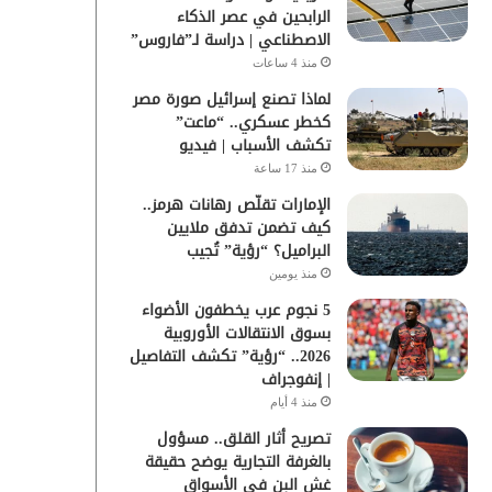
الرابحين في عصر الذكاء
الاصطناعي | دراسة لـ”فاروس”
منذ 4 ساعات
لماذا تصنع إسرائيل صورة مصر
كخطر عسكري.. “ماعت”
تكشف الأسباب | فيديو
منذ 17 ساعة
الإمارات تقلّص رهانات هرمز..
كيف تضمن تدفق ملايين
البراميل؟ “رؤية” تُجيب
منذ يومين
5 نجوم عرب يخطفون الأضواء
بسوق الانتقالات الأوروبية
2026.. “رؤية” تكشف التفاصيل
| إنفوجراف
منذ 4 أيام
تصريح أثار القلق.. مسؤول
بالغرفة التجارية يوضح حقيقة
غش البن في الأسواق