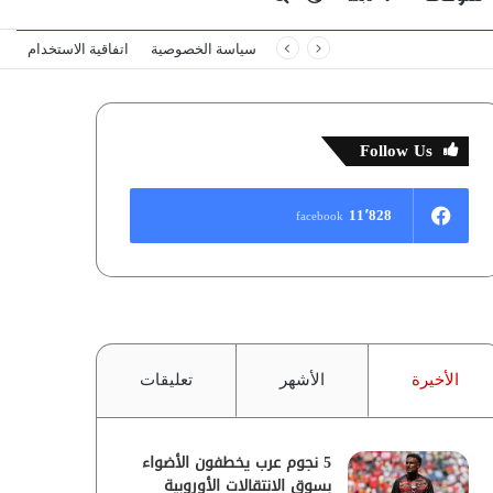
سياسة الخصوصية
اتفاقية الاستخدام
المظلم
عن
Follow Us
11٬828
facebook
الأخيرة
الأشهر
تعليقات
5 نجوم عرب يخطفون الأضواء
بسوق الانتقالات الأوروبية