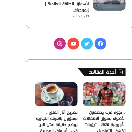
لأسواق الطاقة العالمية |
إنفوجراف
منذ 5 أيام
ف
ت
ي
ا
ي
و
و
ن
س
ي
ت
س
أحدث المقالات
ب
ت
ي
ت
و
ر
و
ق
ك
ب
ر
5 نجوم عرب يخطفون
تصريح أثار القلق..
ا
الأضواء بسوق الانتقالات
مسؤول بالغرفة التجارية
الأوروبية 2026.. “رؤية”
يوضح حقيقة غش البن
م
تكشف التفاصيل |
في الأسواق المصرية |