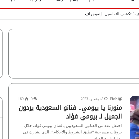
ي الأسواق المصرية | فيديو لـ”أزهري”
Ehab
8 نوفمبر، 2023
0
169
منورنا يا بيومي.. فنانو السعودية يردون
الجميل لـ بيومي فؤاد
احتفل عدد من الفنانين السعوديين بالفنان بيومي فؤاد، خلال
بروفات مسرحية “تطبق الشروط والأحكام”، الذي يشارك في
بطولتها مع الفنان…