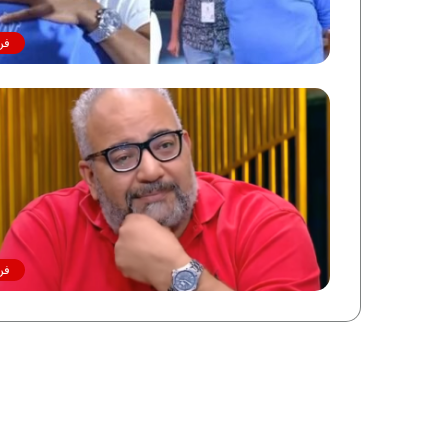
فن
فن