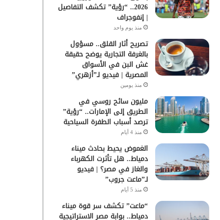
2026.. “رؤية” تكشف التفاصيل
| إنفوجراف
منذ يوم واحد
تصريح أثار القلق.. مسؤول
بالغرفة التجارية يوضح حقيقة
غش البن في الأسواق
المصرية | فيديو لـ”أزهري”
منذ يومين
مليون سائح روسي في
الطريق إلى الإمارات.. “رؤية”
ترصد أسباب الطفرة السياحية
منذ 4 أيام
الغموض يحيط بحادث ميناء
دمياط.. هل تأثرت الكهرباء
والغاز في مصر؟ | فيديو
لـ”ماعت جروب”
منذ 5 أيام
“ماعت” تكشف سر قوة ميناء
دمياط.. بوابة مصر الاستراتيجية