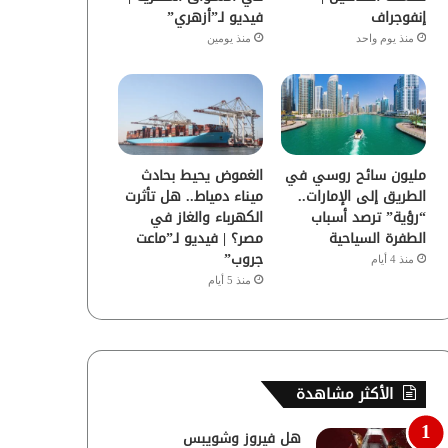
إنفوجراف
فيديو لـ”أزهري”
منذ يوم واحد
منذ يومين
مليون سائح روسي في
الغموض يحيط بحادث
الطريق إلى الإمارات..
ميناء دمياط.. هل تأثرت
“رؤية” ترصد أسباب
الكهرباء والغاز في
الطفرة السياحية
مصر؟ | فيديو لـ”ماعت
جروب”
منذ 4 أيام
منذ 5 أيام
الأكثر مشاهدة
هل فيروز وشويبس