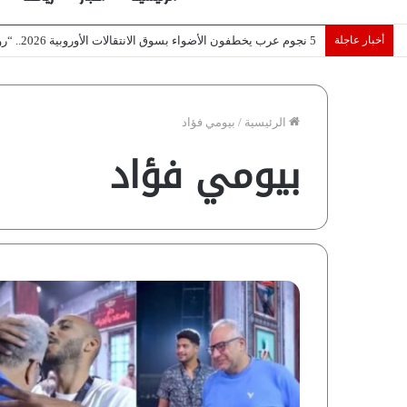
أخبار عاجلة
تصريح أثار القلق.. مسؤول بالغرفة التجارية يوضح حقيقة غش البن ف
الرئيسية
/
بيومي فؤاد
بيومي فؤاد