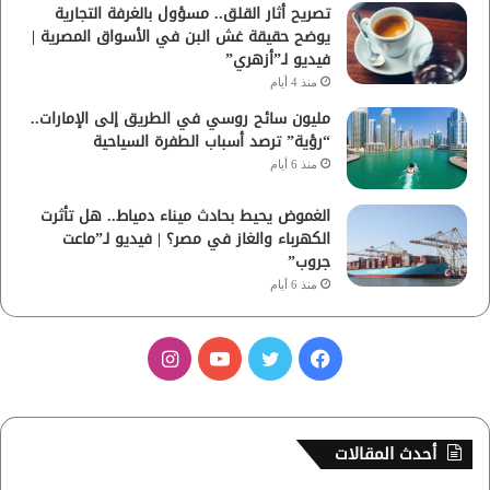
تصريح أثار القلق.. مسؤول بالغرفة التجارية
يوضح حقيقة غش البن في الأسواق المصرية |
فيديو لـ”أزهري”
منذ 4 أيام
مليون سائح روسي في الطريق إلى الإمارات..
“رؤية” ترصد أسباب الطفرة السياحية
منذ 6 أيام
الغموض يحيط بحادث ميناء دمياط.. هل تأثرت
الكهرباء والغاز في مصر؟ | فيديو لـ”ماعت
جروب”
منذ 6 أيام
ف
ت
ي
ا
ي
و
و
ن
س
ي
ت
س
أحدث المقالات
ب
ت
ي
ت