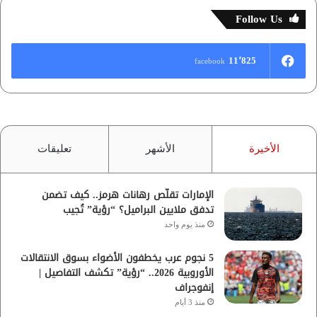
Follow Us
11٬825
facebook
الأخيرة
الأشهر
تعليقات
الإمارات تقلّص رهانات هرمز.. كيف تضمن
تدفق ملايين البراميل؟ “رؤية” تُجيب
منذ يوم واحد
5 نجوم عرب يخطفون الأضواء بسوق الانتقالات
الأوروبية 2026.. “رؤية” تكشف التفاصيل |
إنفوجراف
منذ 3 أيام