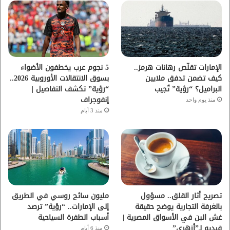
و
ر
و
ق
ك
ب
ر
ا
الإمارات تقلّص رهانات هرمز..
5 نجوم عرب يخطفون الأضواء
كيف تضمن تدفق ملايين
بسوق الانتقالات الأوروبية 2026..
م
البراميل؟ “رؤية” تُجيب
“رؤية” تكشف التفاصيل |
إنفوجراف
منذ يوم واحد
منذ 3 أيام
تصريح أثار القلق.. مسؤول
مليون سائح روسي في الطريق
بالغرفة التجارية يوضح حقيقة
إلى الإمارات.. “رؤية” ترصد
غش البن في الأسواق المصرية |
أسباب الطفرة السياحية
فيديو لـ”أزهري”
منذ 6 أيام