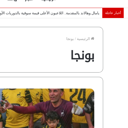
أخبار عاجلة
خبراء لـ”شبكة رؤية”: «اتفاق مكة» يغيّر قواعد اللعبة بالشرق الأوس
الرئيسية
/
بونجا
بونجا