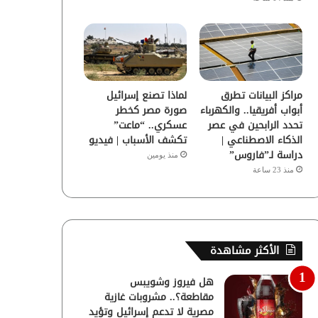
مراكز البيانات تطرق
لماذا تصنع إسرائيل
أبواب أفريقيا.. والكهرباء
صورة مصر كخطر
تحدد الرابحين في عصر
عسكري.. “ماعت”
الذكاء الاصطناعي |
تكشف الأسباب | فيديو
دراسة لـ”فاروس”
منذ يومين
منذ 23 ساعة
الأكثر مشاهدة
هل فيروز وشويبس
مقاطعة؟.. مشروبات غازية
مصرية لا تدعم إسرائيل وتؤيد