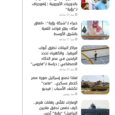
بالدوريات الأوروبية | إنفوجراف
لـ”رؤية”
منذ 14 ساعة
خبراء لـ”شبكة رؤية”: «اتفاق
مكة» يغيّر قواعد اللعبة
بالشرق الأوسط
منذ 17 ساعة
مراكز البيانات تطرق أبواب
أفريقيا.. والكهرباء تحدد
الرابحين في عصر الذكاء
الاصطناعي | دراسة لـ”فاروس”
منذ 23 ساعة
لماذا تصنع إسرائيل صورة مصر
كخطر عسكري.. “ماعت”
تكشف الأسباب | فيديو
منذ يومين
الإمارات تقلّص رهانات هرمز..
كيف تضمن تدفق ملايين
البراميل؟ “رؤية” تُجيب