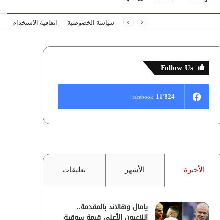
سياسة الخصوصية
اتفاقية الاستخدام
المظلم
عن
Follow Us
11٬824
facebook
الأخيرة
الأشهر
تعليقات
يامال وهالاند بالمقدمة..
اللاعبون الأعلى قيمة سوقية