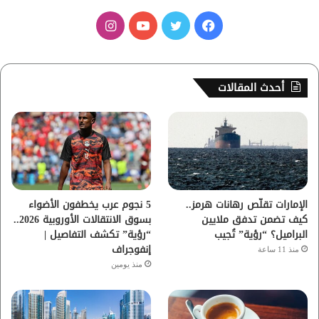
ف
ت
ي
ا
ي
و
و
ن
س
ي
ت
س
أحدث المقالات
ب
ت
ي
ت
و
ر
و
ق
ك
ب
ر
ا
الإمارات تقلّص رهانات هرمز..
5 نجوم عرب يخطفون الأضواء
كيف تضمن تدفق ملايين
بسوق الانتقالات الأوروبية 2026..
م
البراميل؟ “رؤية” تُجيب
“رؤية” تكشف التفاصيل |
إنفوجراف
منذ 11 ساعة
منذ يومين