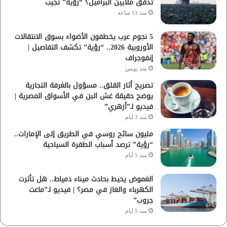
تدفق ملايين البراميل؟ “رؤية” تُجيب
منذ 11 ساعة
5 نجوم عرب يخطفون الأضواء بسوق الانتقالات
الأوروبية 2026.. “رؤية” تكشف التفاصيل |
إنفوجراف
منذ يومين
تصريح أثار القلق.. مسؤول بالغرفة التجارية
يوضح حقيقة غش البن في الأسواق المصرية |
فيديو لـ”أزهري”
منذ 3 أيام
مليون سائح روسي في الطريق إلى الإمارات..
“رؤية” ترصد أسباب الطفرة السياحية
منذ 5 أيام
الغموض يحيط بحادث ميناء دمياط.. هل تأثرت
الكهرباء والغاز في مصر؟ | فيديو لـ”ماعت
جروب”
منذ 5 أيام