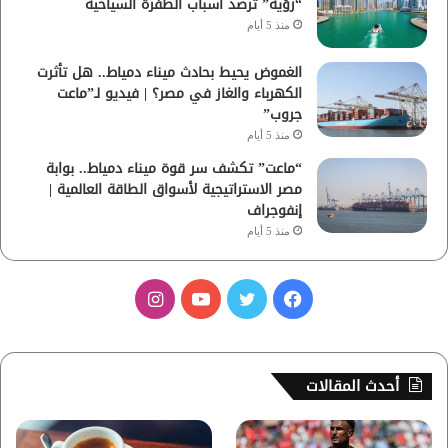
“رؤية” ترصد أسباب الطفرة السياحية
منذ 5 أيام
الغموض يحيط بحادث ميناء دمياط.. هل تأثرت
الكهرباء والغاز في مصر؟ | فيديو لـ”ماعت
جروب”
منذ 5 أيام
“ماعت” تكشف سر قوة ميناء دمياط.. بوابة
مصر الاستراتيجية لأسواق الطاقة العالمية |
إنفوجراف
منذ 5 أيام
ف
ت
ي
ا
ي
و
و
ن
س
ي
ت
س
أحدث المقالات
ب
ت
ي
ت