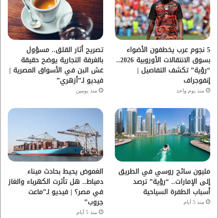
و
ر
و
ق
ك
ب
ر
ا
5 نجوم عرب يخطفون الأضواء
تصريح أثار القلق.. مسؤول
بسوق الانتقالات الأوروبية 2026..
بالغرفة التجارية يوضح حقيقة
م
“رؤية” تكشف التفاصيل |
غش البن في الأسواق المصرية |
إنفوجراف
فيديو لـ”أزهري”
منذ يوم واحد
منذ يومين
مليون سائح روسي في الطريق
الغموض يحيط بحادث ميناء
إلى الإمارات.. “رؤية” ترصد
دمياط.. هل تأثرت الكهرباء والغاز
أسباب الطفرة السياحية
في مصر؟ | فيديو لـ”ماعت
جروب”
منذ 5 أيام
منذ 5 أيام