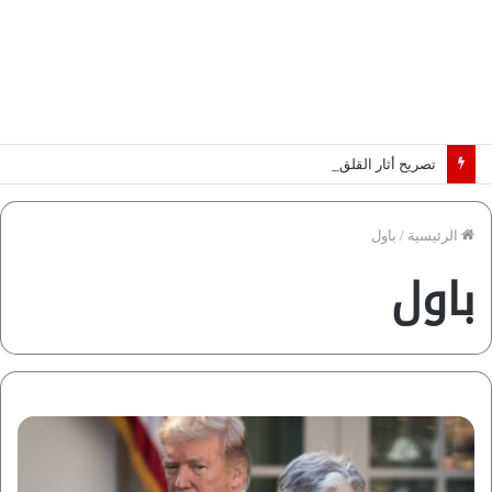
تصريح أثار القلق.. مسؤول بالغرفة التجارية يوضح حقيقة غش البن في الأسواق المصرية | فيديو لـ”أزهري”
الرئيسية
/
باول
باول