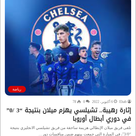
رياضة
Ehab
6 أكتوبر، 2022
0
78
إثارة رهيبة.. تشيلسي يهزم ميلان بنتيجة “3 /0”
في دوري أبطال أوروبا
تلقى فريق ميلان الإبطالي هزيمة ساحقة من فريق تشيلسي الانجليزي بنتيجة
“3/0″، فى المبارة التى جمعت بينهم ضمن منافسات دور…