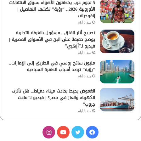
5 نجوم عرب يخطفون الأضواء بسوق الانتقالات
الأوروبية 2026.. “رؤية” تكشف التفاصيل |
إنفوجراف
منذ 3 أيام
تصريح أثار القلق.. مسؤول بالغرفة التجارية
يوضح حقيقة غش البن في الأسواق المصرية |
فيديو لـ”أزهري”
منذ 4 أيام
مليون سائح روسي في الطريق إلى الإمارات..
“رؤية” ترصد أسباب الطفرة السياحية
منذ 6 أيام
الغموض يحيط بحادث ميناء دمياط.. هل تأثرت
الكهرباء والغاز في مصر؟ | فيديو لـ”ماعت
جروب”
منذ 6 أيام
ف
ت
ي
ا