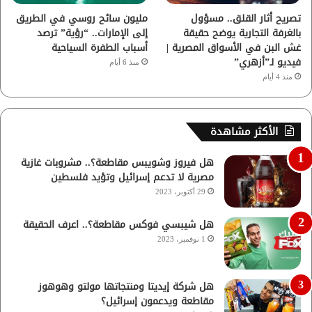
تصريح أثار القلق.. مسؤول
مليون سائح روسي في الطريق
بالغرفة التجارية يوضح حقيقة
إلى الإمارات.. “رؤية” ترصد
غش البن في الأسواق المصرية |
أسباب الطفرة السياحية
فيديو لـ”أزهري”
منذ 6 أيام
منذ 4 أيام
الأكثر مشاهدة
هل فيروز وشويبس مقاطعة؟.. مشروبات غازية
مصرية لا تدعم إسرائيل وتؤيد فلسطين
29 أكتوبر، 2023
هل شيبسي فوكس مقاطعة؟.. اعرف الحقيقة
1 نوفمبر، 2023
هل شركة إيديتا ومنتجاتها مولتو وهوهوز
مقاطعة ويدعمون إسرائيل؟