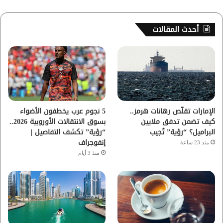
ي
و
و
ن
س
ي
ت
س
أحدث المقالات
ب
ت
ي
ت
و
ر
و
ق
ك
ب
ر
ا
الإمارات تقلّص رهانات هرمز..
5 نجوم عرب يخطفون الأضواء
كيف تضمن تدفق ملايين
بسوق الانتقالات الأوروبية 2026..
م
البراميل؟ “رؤية” تُجيب
“رؤية” تكشف التفاصيل |
إنفوجراف
منذ 23 ساعة
منذ 3 أيام