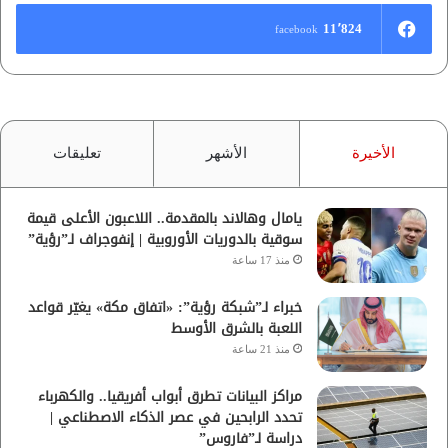
11٬824
facebook
الأخيرة
الأشهر
تعليقات
يامال وهالاند بالمقدمة.. اللاعبون الأعلى قيمة
سوقية بالدوريات الأوروبية | إنفوجراف لـ”رؤية”
منذ 17 ساعة
خبراء لـ”شبكة رؤية”: «اتفاق مكة» يغيّر قواعد
اللعبة بالشرق الأوسط
منذ 21 ساعة
مراكز البيانات تطرق أبواب أفريقيا.. والكهرباء
تحدد الرابحين في عصر الذكاء الاصطناعي |
دراسة لـ”فاروس”