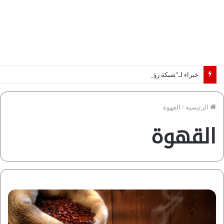
خبراء لـ”شبكة رؤية”: «اتفاق مكة» يغيّر قواعد اللعبة بالشرق الأوسط
الرئيسية
/
القهوة
القهوة