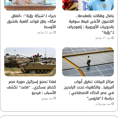
ك
ب
ر
ا
يامال وهالاند بالمقدمة..
خبراء لـ”شبكة رؤية”: «اتفاق
اللاعبون الأعلى قيمة سوقية
مكة» يغيّر قواعد اللعبة بالشرق
م
بالدوريات الأوروبية | إنفوجراف
الأوسط
لـ”رؤية”
منذ 21 ساعة
منذ 17 ساعة
مراكز البيانات تطرق أبواب
لماذا تصنع إسرائيل صورة مصر
أفريقيا.. والكهرباء تحدد الرابحين
كخطر عسكري.. “ماعت” تكشف
في عصر الذكاء الاصطناعي |
الأسباب | فيديو
دراسة لـ”فاروس”
منذ يومين
منذ يوم واحد