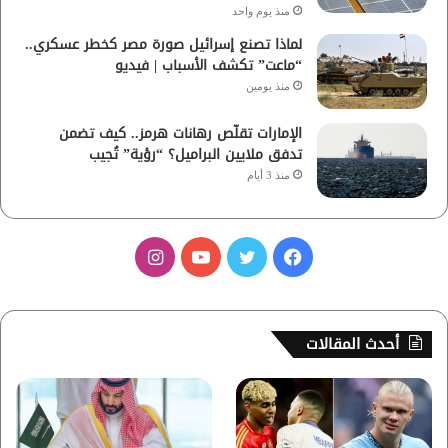
منذ يوم واحد
لماذا تصنع إسرائيل صورة مصر كخطر عسكري..
“ماعت” تكشف الأسباب | فيديو
منذ يومين
الإمارات تقلّص رهانات هرمز.. كيف تضمن
تدفق ملايين البراميل؟ “رؤية” تُجيب
منذ 3 أيام
ف
ت
ي
ا
ي
و
و
ن
س
ي
ت
س
أحدث المقالات
ب
ت
ي
ت
و
ر
و
ق