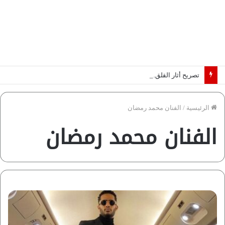
تصريح أثار القلق.. مسؤول بالغرفة التجارية يوضح حقيقة غش البن في الأسواق المصرية | فيديو لـ”أزهري”
الرئيسية
/
الفنان محمد رمضان
الفنان محمد رمضان