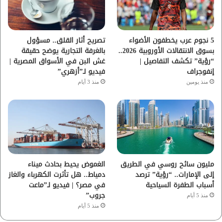
ك
ب
ر
ا
5 نجوم عرب يخطفون الأضواء
تصريح أثار القلق.. مسؤول
بسوق الانتقالات الأوروبية 2026..
بالغرفة التجارية يوضح حقيقة
م
“رؤية” تكشف التفاصيل |
غش البن في الأسواق المصرية |
إنفوجراف
فيديو لـ”أزهري”
منذ يومين
منذ 3 أيام
مليون سائح روسي في الطريق
الغموض يحيط بحادث ميناء
إلى الإمارات.. “رؤية” ترصد
دمياط.. هل تأثرت الكهرباء والغاز
أسباب الطفرة السياحية
في مصر؟ | فيديو لـ”ماعت
جروب”
منذ 5 أيام
منذ 5 أيام