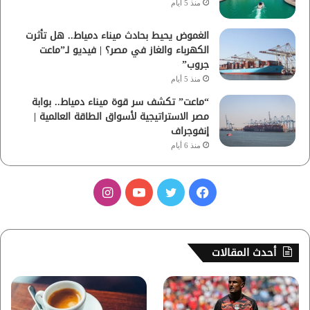
منذ 5 أيام
الغموض يحيط بحادث ميناء دمياط.. هل تأثرت
الكهرباء والغاز في مصر؟ | فيديو لـ”ماعت
جروب”
منذ 5 أيام
“ماعت” تكشف سر قوة ميناء دمياط.. بوابة
مصر الاستراتيجية لأسواق الطاقة العالمية |
إنفوجراف
منذ 6 أيام
ف
ت
ي
ا
ي
و
و
ن
س
ي
ت
س
أحدث المقالات
ب
ت
ي
ت
و
ر
و
ق