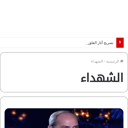
تصريح أثار القلق.. مسؤول بالغرفة التجارية يوضح حقيقة غش البن في الأسواق المصرية | فيديو لـ”أزهري”
الرئيسية
/
الشهداء
الشهداء