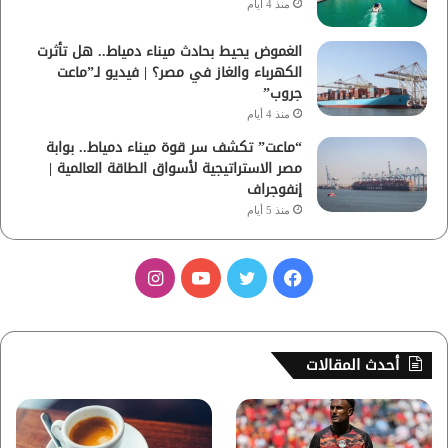
منذ 4 أيام
الغموض يحيط بحادث ميناء دمياط.. هل تأثرت
الكهرباء والغاز في مصر؟ | فيديو لـ”ماعت
جروب”
منذ 4 أيام
“ماعت” تكشف سر قوة ميناء دمياط.. بوابة
مصر الاستراتيجية لأسواق الطاقة العالمية |
إنفوجراف
منذ 5 أيام
ف
ت
ي
ا
ي
و
و
ن
س
ي
ت
س
أحدث المقالات
ب
ت
ي
ت
و
ر
و
ق