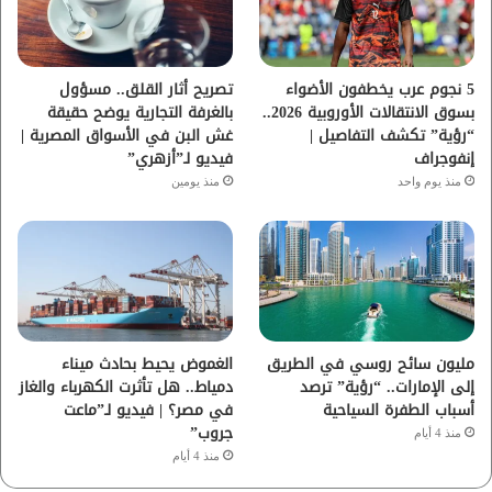
ك
ب
ر
ا
5 نجوم عرب يخطفون الأضواء
تصريح أثار القلق.. مسؤول
بسوق الانتقالات الأوروبية 2026..
بالغرفة التجارية يوضح حقيقة
م
“رؤية” تكشف التفاصيل |
غش البن في الأسواق المصرية |
إنفوجراف
فيديو لـ”أزهري”
منذ يوم واحد
منذ يومين
مليون سائح روسي في الطريق
الغموض يحيط بحادث ميناء
إلى الإمارات.. “رؤية” ترصد
دمياط.. هل تأثرت الكهرباء والغاز
أسباب الطفرة السياحية
في مصر؟ | فيديو لـ”ماعت
جروب”
منذ 4 أيام
منذ 4 أيام