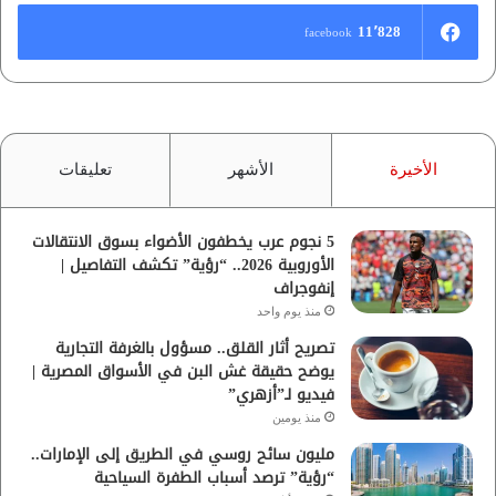
11٬828
facebook
الأخيرة
الأشهر
تعليقات
5 نجوم عرب يخطفون الأضواء بسوق الانتقالات
الأوروبية 2026.. “رؤية” تكشف التفاصيل |
إنفوجراف
منذ يوم واحد
تصريح أثار القلق.. مسؤول بالغرفة التجارية
يوضح حقيقة غش البن في الأسواق المصرية |
فيديو لـ”أزهري”
منذ يومين
مليون سائح روسي في الطريق إلى الإمارات..
“رؤية” ترصد أسباب الطفرة السياحية