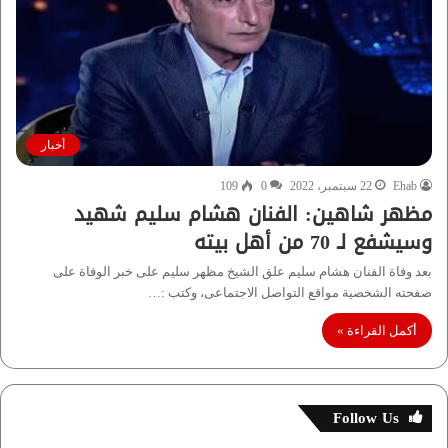
أخبار
Ehab
22 سبتمبر، 2022
0
109
مظهر شاهين: الفنان هشام سليم شهيد
وسيشفع لـ 70 من أهل بيته
بعد وفاة الفنان هشام سليم علق الشيخ مظهر سليم على خبر الوفاة على
صفحته الشخصية مواقع التواصل الاجتماعى، وكتب :…
أكمل القراءة »
Follow Us