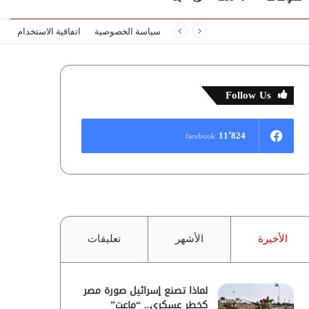
سياسة الخصوصية
اتفاقية الاستخدام
المظلم
عن
Follow Us
11٬824
facebook
الأخيرة
الأشهر
تعليقات
لماذا تصنع إسرائيل صورة مصر
كخطر عسكري.. “ماعت”