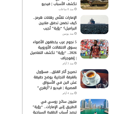
تكشف الأسباب | فيديو
منذ 8 ساعات
الإمارات تقلّص رهانات هرمز..
كيف تضمن تدفق ملايين
البراميل؟ “رؤية” تُجيب
منذ يومين
5 نجوم عرب يخطفون الأضواء
بسوق الانتقالات الأوروبية
2026.. “رؤية” تكشف التفاصيل
| إنفوجراف
منذ 3 أيام
تصريح أثار القلق.. مسؤول
بالغرفة التجارية يوضح حقيقة
غش البن في الأسواق
المصرية | فيديو لـ”أزهري”
منذ 4 أيام
مليون سائح روسي في
الطريق إلى الإمارات.. “رؤية”
ترصد أسباب الطفرة السياحية