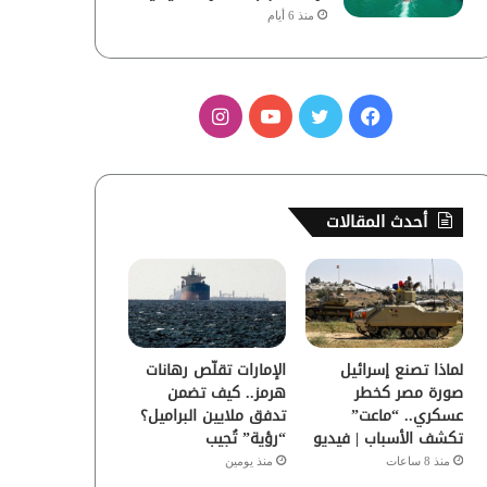
منذ 6 أيام
ف
ت
ي
ا
ي
و
و
ن
س
ي
ت
س
أحدث المقالات
ب
ت
ي
ت
و
ر
و
ق
ك
ب
ر
لماذا تصنع إسرائيل
الإمارات تقلّص رهانات
ا
صورة مصر كخطر
هرمز.. كيف تضمن
عسكري.. “ماعت”
تدفق ملايين البراميل؟
م
تكشف الأسباب | فيديو
“رؤية” تُجيب
منذ 8 ساعات
منذ يومين