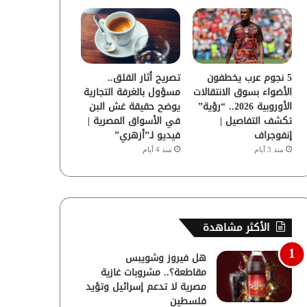
5 نجوم عرب يخطفون
تصريح أثار القلق..
الأضواء بسوق الانتقالات
مسؤول بالغرفة التجارية
الأوروبية 2026.. “رؤية”
يوضح حقيقة غش البن
تكشف التفاصيل |
في الأسواق المصرية |
إنفوجراف
فيديو لـ”أزهري”
منذ 3 أيام
منذ 4 أيام
الأكثر مشاهدة
هل فيروز وشويبس
مقاطعة؟.. مشروبات غازية
مصرية لا تدعم إسرائيل وتؤيد
فلسطين