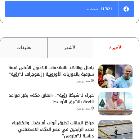
11٬821
facebook
الأخيرة
الأشهر
تعليقات
يامال وهالاند بالمقدمة.. اللاعبون الأعلى قيمة
سوقية بالدوريات الأوروبية | إنفوجراف لـ”رؤية”
منذ يومين
خبراء لـ”شبكة رؤية”: «اتفاق مكة» يغيّر قواعد
اللعبة بالشرق الأوسط
منذ يومين
مراكز البيانات تطرق أبواب أفريقيا.. والكهرباء
تحدد الرابحين في عصر الذكاء الاصطناعي |
دراسة لـ”فاروس”