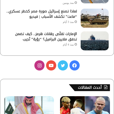
منذ يومين
لماذا تصنع إسرائيل صورة مصر كخطر عسكري..
“ماعت” تكشف الأسباب | فيديو
منذ 3 أيام
الإمارات تقلّص رهانات هرمز.. كيف تضمن
تدفق ملايين البراميل؟ “رؤية” تُجيب
منذ 4 أيام
ف
ت
ي
ا
ي
و
و
ن
س
ي
ت
س
أحدث المقالات
ب
ت
ي
ت
و
ر
و
ق