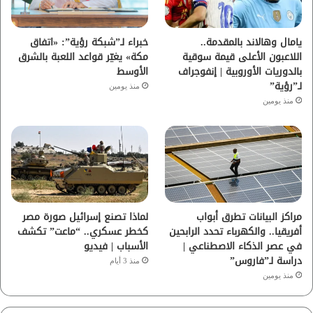
ك
ب
ر
ا
يامال وهالاند بالمقدمة..
خبراء لـ”شبكة رؤية”: «اتفاق
اللاعبون الأعلى قيمة سوقية
مكة» يغيّر قواعد اللعبة بالشرق
م
بالدوريات الأوروبية | إنفوجراف
الأوسط
لـ”رؤية”
منذ يومين
منذ يومين
مراكز البيانات تطرق أبواب
لماذا تصنع إسرائيل صورة مصر
أفريقيا.. والكهرباء تحدد الرابحين
كخطر عسكري.. “ماعت” تكشف
في عصر الذكاء الاصطناعي |
الأسباب | فيديو
دراسة لـ”فاروس”
منذ 3 أيام
منذ يومين