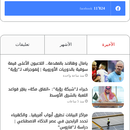
11٬824
facebook
الأخيرة
الأشهر
تعليقات
يامال وهالاند بالمقدمة.. اللاعبون الأعلى قيمة
سوقية بالدوريات الأوروبية | إنفوجراف لـ”رؤية”
منذ ساعة واحدة
خبراء لـ”شبكة رؤية”: «اتفاق مكة» يغيّر قواعد
اللعبة بالشرق الأوسط
منذ 5 ساعات
مراكز البيانات تطرق أبواب أفريقيا.. والكهرباء
تحدد الرابحين في عصر الذكاء الاصطناعي |
دراسة لـ”فاروس”