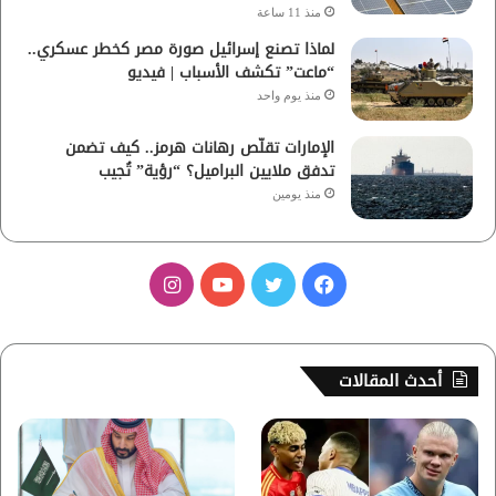
منذ 11 ساعة
لماذا تصنع إسرائيل صورة مصر كخطر عسكري..
“ماعت” تكشف الأسباب | فيديو
منذ يوم واحد
الإمارات تقلّص رهانات هرمز.. كيف تضمن
تدفق ملايين البراميل؟ “رؤية” تُجيب
منذ يومين
ف
ت
ي
ا
ي
و
و
ن
س
ي
ت
س
أحدث المقالات
ب
ت
ي
ت
و
ر
و
ق