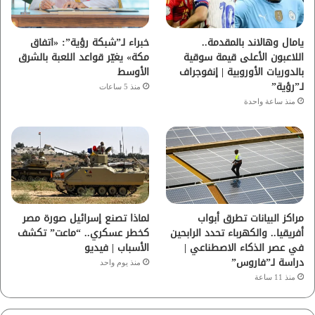
ك
ب
ر
ا
يامال وهالاند بالمقدمة..
خبراء لـ”شبكة رؤية”: «اتفاق
اللاعبون الأعلى قيمة سوقية
مكة» يغيّر قواعد اللعبة بالشرق
م
بالدوريات الأوروبية | إنفوجراف
الأوسط
لـ”رؤية”
منذ 5 ساعات
منذ ساعة واحدة
مراكز البيانات تطرق أبواب
لماذا تصنع إسرائيل صورة مصر
أفريقيا.. والكهرباء تحدد الرابحين
كخطر عسكري.. “ماعت” تكشف
في عصر الذكاء الاصطناعي |
الأسباب | فيديو
دراسة لـ”فاروس”
منذ يوم واحد
منذ 11 ساعة