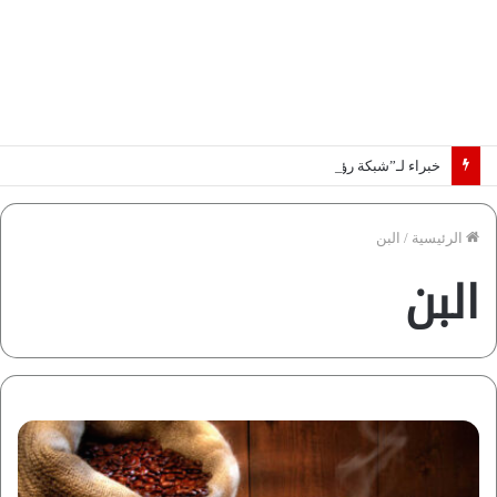
خبراء لـ”شبكة رؤية”: «اتفاق مكة» يغيّر قواعد اللعبة بالشرق الأوسط
الرئيسية
/
البن
البن