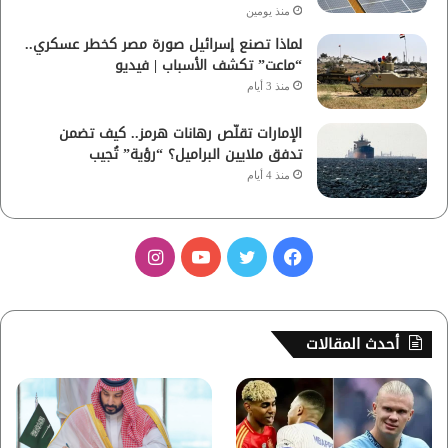
منذ يومين
لماذا تصنع إسرائيل صورة مصر كخطر عسكري..
“ماعت” تكشف الأسباب | فيديو
منذ 3 أيام
الإمارات تقلّص رهانات هرمز.. كيف تضمن
تدفق ملايين البراميل؟ “رؤية” تُجيب
منذ 4 أيام
ف
ت
ي
ا
ي
و
و
ن
س
ي
ت
س
أحدث المقالات
ب
ت
ي
ت
و
ر
و
ق