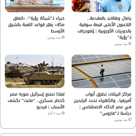
ك
ب
ر
ا
يامال وهالاند بالمقدمة..
خبراء لـ”شبكة رؤية”: «اتفاق
اللاعبون الأعلى قيمة سوقية
مكة» يغيّر قواعد اللعبة بالشرق
م
بالدوريات الأوروبية | إنفوجراف
الأوسط
لـ”رؤية”
منذ يومين
منذ يومين
مراكز البيانات تطرق أبواب
لماذا تصنع إسرائيل صورة مصر
أفريقيا.. والكهرباء تحدد الرابحين
كخطر عسكري.. “ماعت” تكشف
في عصر الذكاء الاصطناعي |
الأسباب | فيديو
دراسة لـ”فاروس”
منذ 3 أيام
منذ يومين