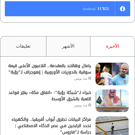
11٬821
facebook
الأخيرة
الأشهر
تعليقات
يامال وهالاند بالمقدمة.. اللاعبون الأعلى قيمة
سوقية بالدوريات الأوروبية | إنفوجراف لـ”رؤية”
منذ يومين
خبراء لـ”شبكة رؤية”: «اتفاق مكة» يغيّر قواعد
اللعبة بالشرق الأوسط
منذ يومين
مراكز البيانات تطرق أبواب أفريقيا.. والكهرباء
تحدد الرابحين في عصر الذكاء الاصطناعي |
دراسة لـ”فاروس”