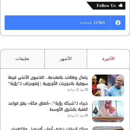
Follow Us
11٬821
facebook
الأخيرة
الأشهر
تعليقات
يامال وهالاند بالمقدمة.. اللاعبون الأعلى قيمة
سوقية بالدوريات الأوروبية | إنفوجراف لـ”رؤية”
منذ 18 ساعة
خبراء لـ”شبكة رؤية”: «اتفاق مكة» يغيّر قواعد
اللعبة بالشرق الأوسط
منذ 21 ساعة
مراكز البيانات تطرق أبواب أفريقيا.. والكهرباء