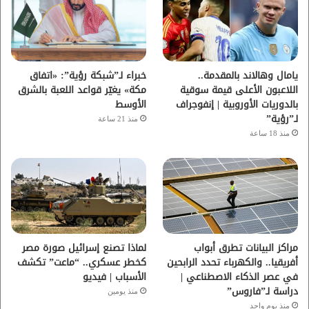
و
ر
و
ق
ك
ب
ر
ا
يامال وهالاند بالمقدمة..
خبراء لـ”شبكة رؤية”: «اتفاق
اللاعبون الأعلى قيمة سوقية
مكة» يغيّر قواعد اللعبة بالشرق
م
بالدوريات الأوروبية | إنفوجراف
الأوسط
لـ”رؤية”
منذ 21 ساعة
منذ 18 ساعة
مراكز البيانات تطرق أبواب
لماذا تصنع إسرائيل صورة مصر
أفريقيا.. والكهرباء تحدد الرابحين
كخطر عسكري.. “ماعت” تكشف
في عصر الذكاء الاصطناعي |
الأسباب | فيديو
دراسة لـ”فاروس”
منذ يومين
منذ يوم واحد