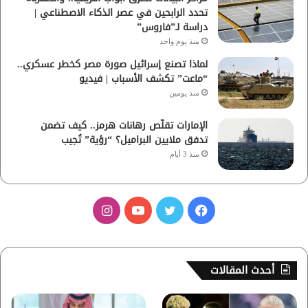
تحدد الرابحين في عصر الذكاء الاصطناعي |
دراسة لـ”فاروس”
منذ يوم واحد
لماذا تصنع إسرائيل صورة مصر كخطر عسكري..
“ماعت” تكشف الأسباب | فيديو
منذ يومين
الإمارات تقلّص رهانات هرمز.. كيف تضمن
تدفق ملايين البراميل؟ “رؤية” تُجيب
منذ 3 أيام
ف
ت
ي
ا
ي
و
و
ن
س
ي
ت
س
أحدث المقالات
ب
ت
ي
ت