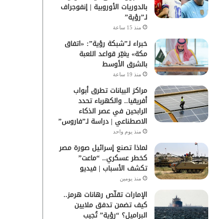
بالدوريات الأوروبية | إنفوجراف
لـ”رؤية”
منذ 15 ساعة
خبراء لـ”شبكة رؤية”: «اتفاق
مكة» يغيّر قواعد اللعبة
بالشرق الأوسط
منذ 19 ساعة
مراكز البيانات تطرق أبواب
أفريقيا.. والكهرباء تحدد
الرابحين في عصر الذكاء
الاصطناعي | دراسة لـ”فاروس”
منذ يوم واحد
لماذا تصنع إسرائيل صورة مصر
كخطر عسكري.. “ماعت”
تكشف الأسباب | فيديو
منذ يومين
الإمارات تقلّص رهانات هرمز..
كيف تضمن تدفق ملايين
البراميل؟ “رؤية” تُجيب