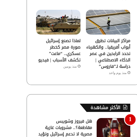
مراكز البيانات تطرق
لماذا تصنع إسرائيل
أبواب أفريقيا.. والكهرباء
صورة مصر كخطر
تحدد الرابحين في عصر
عسكري.. “ماعت”
الذكاء الاصطناعي |
تكشف الأسباب | فيديو
دراسة لـ”فاروس”
منذ يومين
منذ يوم واحد
الأكثر مشاهدة
هل فيروز وشويبس
مقاطعة؟.. مشروبات غازية
مصرية لا تدعم إسرائيل وتؤيد