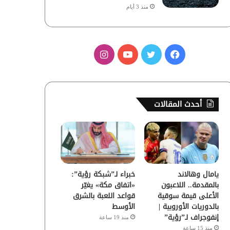
منذ 3 أيام
ف
ت
ي
ا
ي
و
و
ن
س
ي
ت
س
أحدث المقالات
ب
ت
ي
ت
و
ر
و
ق
ك
ب
ر
يامال وهالاند
خبراء لـ”شبكة رؤية”:
ا
بالمقدمة.. اللاعبون
«اتفاق مكة» يغيّر
الأعلى قيمة سوقية
قواعد اللعبة بالشرق
م
بالدوريات الأوروبية |
الأوسط
إنفوجراف لـ”رؤية”
منذ 19 ساعة
منذ 15 ساعة