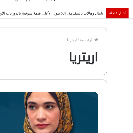
أخبار عاجلة
خبراء لـ”شبكة رؤية”: «اتفاق مكة» يغيّر قواعد اللعبة بالشرق الأوس
الرئيسية
/
اريتريا
اريتريا