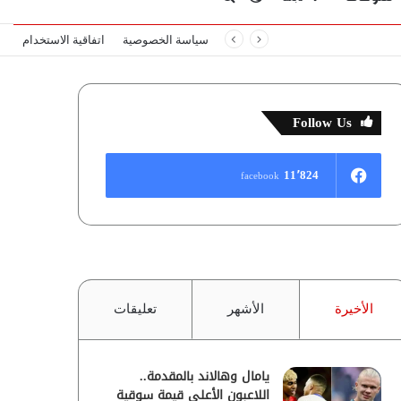
سياسة الخصوصية
اتفاقية الاستخدام
المظلم
عن
Follow Us
11٬824
facebook
الأخيرة
الأشهر
تعليقات
يامال وهالاند بالمقدمة..
اللاعبون الأعلى قيمة سوقية